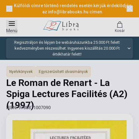
Külföldi címre történő rendelés esetén kérjük érdeklődjön
az
info@librabooks.hu
címen.
Menü
Kosár
Regisztráljon és lépjen be webáruházunkba 25.000 Ft felett
kedvezményben részesülhet. Ingyenes kiszállítás 20.000 Ft
értékhatár felett!
Nyelvkönyvek
Egyszerűsített olvasmányok
Le Roman de Renart - La
Spiga Lectures Facilités (A2)
(1997)
ISBN: 9788871007090