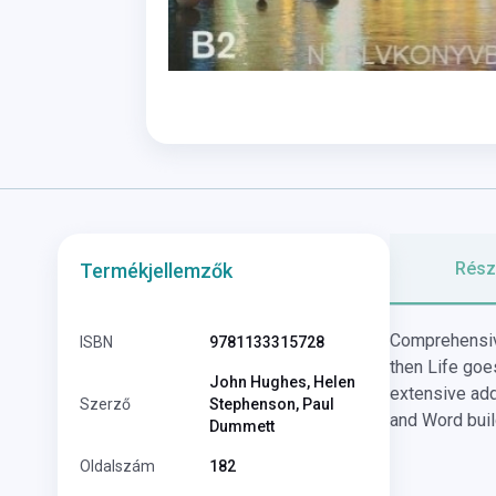
Részl
Termékjellemzők
Comprehensive
ISBN
9781133315728
then Life goe
John Hughes, Helen
extensive add
Szerző
Stephenson, Paul
and Word buil
Dummett
Oldalszám
182