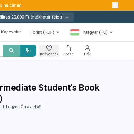
ks.hu
címen.
ítás 20.000 Ft értékhatár felett!
Kapcsolat
Forint (HUF)
Magyar (HU)
Kedvencek
Kosár
Fiók
ermediate Student's Book
)
et. Legyen Ön az első!