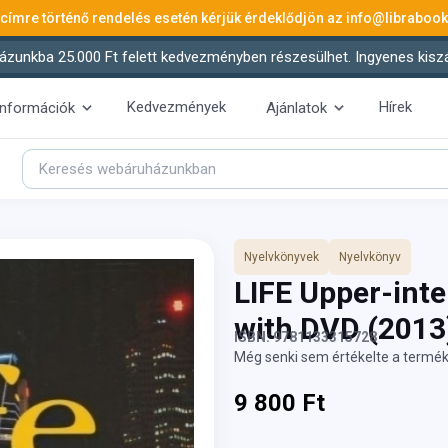
 címre történő rendelés esetén kérjük érdeklődjön az
info@libraboo
ázunkba 25.000 Ft felett kedvezményben részesülhet. Ingyenes kiszáll
Kedvezmények
Hírek
információk
Ajánlatok
Nyelvkönyvek
Nyelvkönyv
LIFE Upper-int
with DVD
(2013
ISBN: 9781133315728
Még senki sem értékelte a termék
9 800 Ft