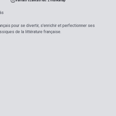
Várható szállítási idő: 2 munkanap
ás
nçais pour se divertir, s'enrichir et perfectionner ses
iques de la littérature française.