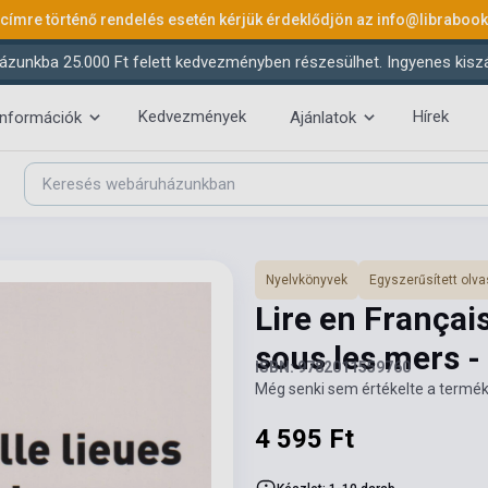
 címre történő rendelés esetén kérjük érdeklődjön az
info@libraboo
ázunkba 25.000 Ft felett kedvezményben részesülhet. Ingyenes kiszáll
Kedvezmények
Hírek
információk
Ajánlatok
Nyelvkönyvek
Egyszerűsített ol
Lire en Français
sous les mers -
ISBN: 9782011559760
Még senki sem értékelte a termék
4 595 Ft