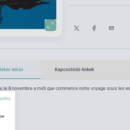
etes leírás
Kapcsolódó linkek
hui le 8 novembre a midi que commence notre voyage sous les eau
mo ?
 policy
how