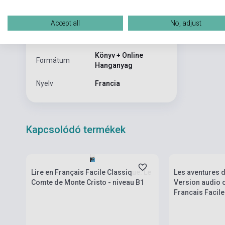
Kiadó
HACHETTE
Kiadási év
2014
Accept all
No, adjust
Kiadás sorszám
1
Könyv + Online
Formátum
Hanganyag
Nyelv
Francia
Kapcsolódó termékek
Készlet: 1-10 darab
Készlet: 1-10 da
Lire en Français Facile Classique: Le
Les aventures d
Comte de Monte Cristo - niveau B1
Version audio of
Francais Facile