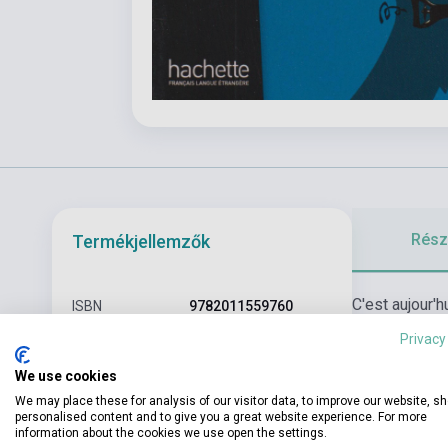
Részl
Termékjellemzők
C'est aujour'
ISBN
9782011559760
capitaine Ne
Privacy
Szerző
Jules Verne
We use cookies
Oldalszám
111
We may place these for analysis of our visitor data, to improve our website, s
Kötés
Puhakötés
personalised content and to give you a great website experience. For more
information about the cookies we use open the settings.