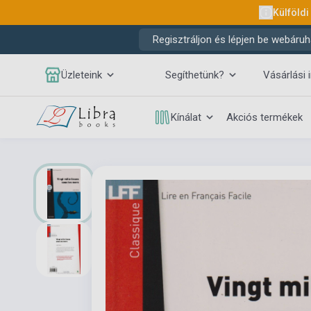
Külföldi
Regisztráljon és lépjen be webáruh
Üzleteink
Segíthetünk?
Vásárlási 
Kínálat
Akciós termékek