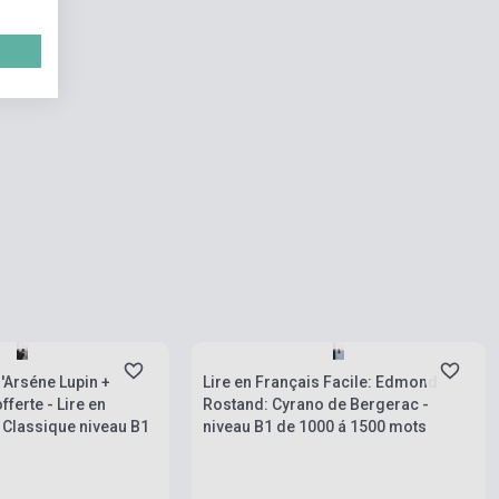
rab
Készlet: 1-10 darab
'Arséne Lupin +
Lire en Français Facile: Edmond
ferte - Lire en
Rostand: Cyrano de Bergerac -
 Classique niveau B1
niveau B1 de 1000 á 1500 mots