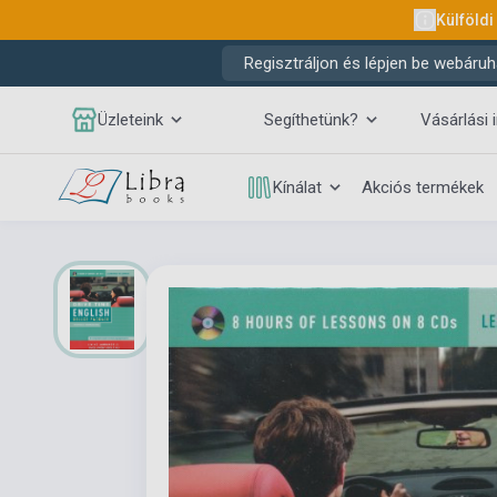
Külföldi
Regisztráljon és lépjen be webáruh
Üzleteink
Segíthetünk?
Vásárlási 
Kínálat
Akciós termékek