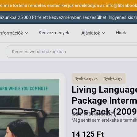
 címre történő rendelés esetén kérjük érdeklődjön az
info@libraboo
ázunkba 25.000 Ft felett kedvezményben részesülhet. Ingyenes kiszáll
Kedvezmények
Hírek
információk
Ajánlatok
Nyelvkönyvek
Nyelvkönyv
Living Language
Package Interm
CDs Pack
(2009
ISBN: 9781400006571
Még senki sem értékelte a termék
14 125 Ft