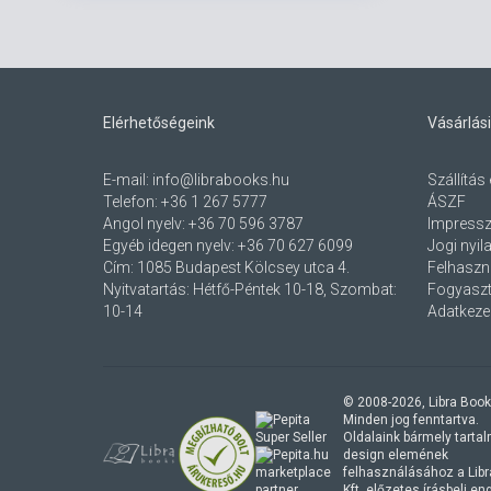
Elérhetőségeink
Vásárlási
E-mail:
info@librabooks.hu
Szállítás 
Telefon:
+36 1 267 5777
ÁSZF
Angol nyelv:
+36 70 596 3787
Impress
Egyéb idegen nyelv:
+36 70 627 6099
Jogi nyil
Cím:
1085 Budapest Kölcsey utca 4.
Felhaszná
Nyitvatartás: Hétfő-Péntek 10-18, Szombat:
Fogyaszt
10-14
Adatkezel
© 2008-
2026
, Libra Book
Minden jog fenntartva.
Oldalaink bármely tartalmi
design elemének
marketplace
felhasználásához a Lib
partner
Kft. előzetes írásbeli e