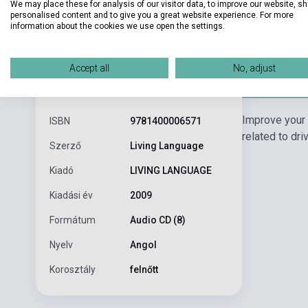
We may place these for analysis of our visitor data, to improve our website, s
personalised content and to give you a great website experience. For more
information about the cookies we use open the settings.
Accept all
No, adjust
Részl
Termékjellemzők
Improve your 
ISBN
9781400006571
related to dri
Szerző
Living Language
Kiadó
LIVING LANGUAGE
Kiadási év
2009
Formátum
Audio CD (8)
Nyelv
Angol
Korosztály
felnőtt