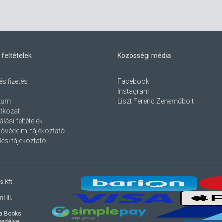
 feltételek
Közösségi média
és fizetés
Facebook
Instagram
zum
Liszt Ferenc Zeneműbolt
atkozat
lási feltételek
óvédelmi tájékoztató
ési tájékoztató
s Kft.
 ill.
ra Books
ngedélye