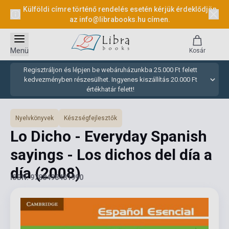
Külföldi címre történő rendelés esetén kérjük érdeklődjön
az
info@librabooks.hu
címen.
Menü
Kosár
Regisztráljon és lépjen be webáruházunkba 25.000 Ft felett
kedvezményben részesülhet. Ingyenes kiszállítás 20.000 Ft
értékhatár felett!
Nyelvkönyvek
Készségfejlesztők
Lo Dicho - Everyday Spanish
sayings - Los dichos del día a
día
(2008)
ISBN: 9788498481990