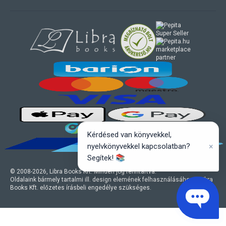
marketplace
partner
Kérdésed van könyvekkel,
×
nyelvkönyvekkel kapcsolatban?
Segítek! 📚
© 2008-
2026
, Libra Books Kft. Minden jog fenntartva.
Oldalaink bármely tartalmi ill. design elemének felhasználásához a Libra
Books Kft. előzetes írásbeli engedélye szükséges.