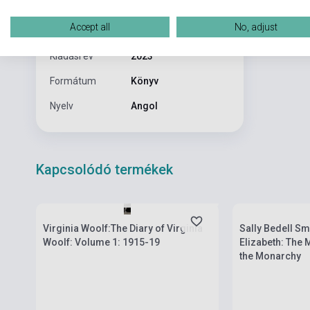
HODDER &
Kiadó
Accept all
No, adjust
STOUGHTON
Kiadási év
2023
Formátum
Könyv
Nyelv
Angol
Kapcsolódó termékek
Boltunkban pillanatnyilag nem kapható,
Boltunkban pilla
várható beszerzési idő két-három hét
várható beszerzé
Virginia Woolf:The Diary of Virginia
Sally Bedell Sm
Woolf: Volume 1: 1915-19
Elizabeth: The 
the Monarchy