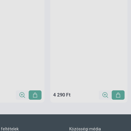
4 290 Ft
 feltételek
Közösségi média