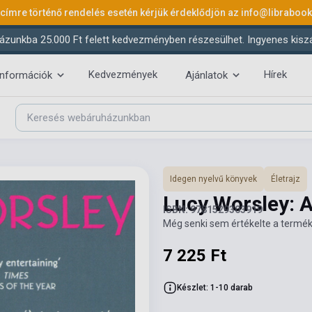
 címre történő rendelés esetén kérjük érdeklődjön az
info@libraboo
ázunkba 25.000 Ft felett kedvezményben részesülhet. Ingyenes kiszáll
Kedvezmények
Hírek
információk
Ajánlatok
Idegen nyelvű könyvek
Életrajz
Lucy Worsley: 
ISBN: 9781529303919
Még senki sem értékelte a termék
7 225 Ft
Készlet: 1-10 darab