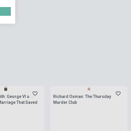
natnyilag nem kapható,
si idő hét-nyolc hét
Készlet: 11-100 darab
ith: George VI and
Richard Osman: The Thursday
Marriage That Saved
Murder Club