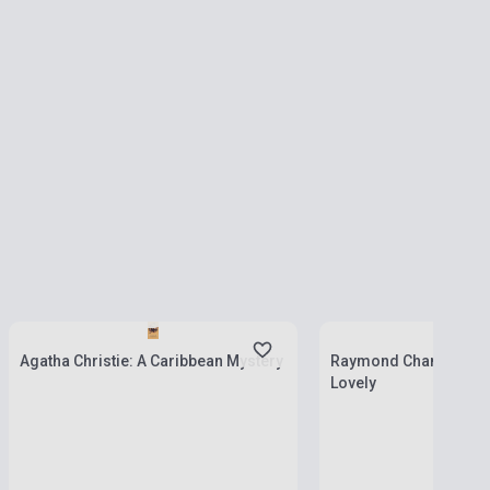
Készlet: 1-10 darab
Készlet: 1-10 darab
Agatha Christie: A Caribbean Mystery
Raymond Chandler: Fa
Lovely