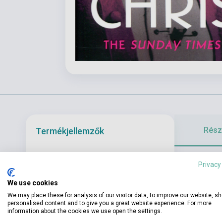
Részl
Termékjellemzők
She went surf
ISBN
9781529303919
Privacy
devastating me
Szerző
Lucy Worsley
We use cookies
of leisure?
Sh
We may place these for analysis of our visitor data, to improve our website, s
biography is n
Oldalszám
432
personalised content and to give you a great website experience. For more
class and ge
information about the cookies we use open the settings.
Kötés
Puhakötés