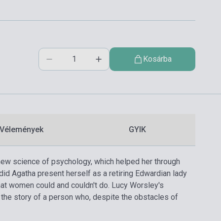
Kosárba
Vélemények
GYIK
 new science of psychology, which helped her through
 did Agatha present herself as a retiring Edwardian lady
hat women could and couldn't do. Lucy Worsley's
so the story of a person who, despite the obstacles of