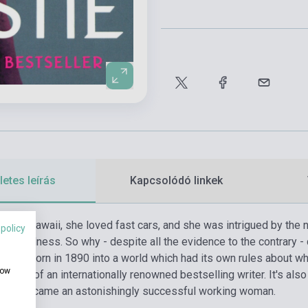
etes leírás
Kapcsolódó linkek
ing in Hawaii, she loved fast cars, and she was intrigued by the
 policy
ntal illness. So why - despite all the evidence to the contrary -
e was born in 1890 into a world which had its own rules about w
how
ot just of an internationally renowned bestselling writer. It's al
nder, became an astonishingly successful working woman.