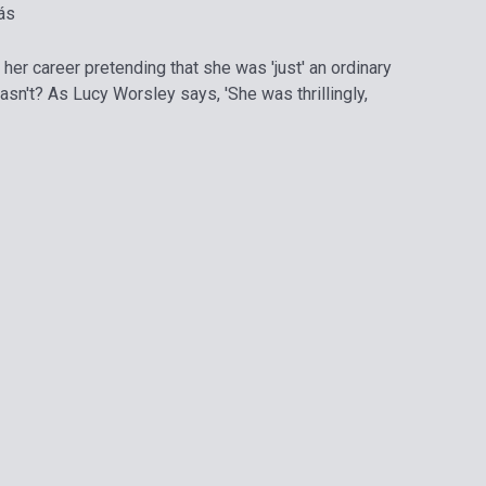
ás
her career pretending that she was 'just' an ordinary
sn't? As Lucy Worsley says, 'She was thrillingly,