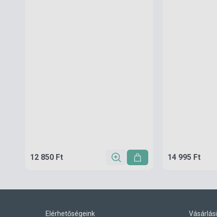
12 850 Ft
14 995 Ft
Elérhetőségeink
Vásárlási