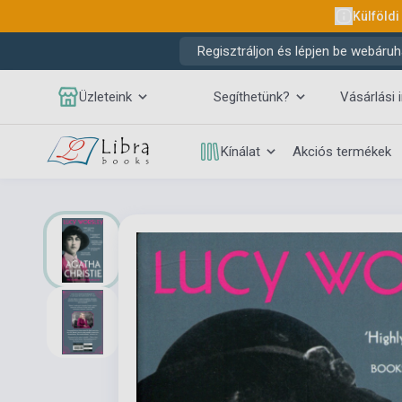
Külföldi
Regisztráljon és lépjen be webáruh
Üzleteink
Segíthetünk?
Vásárlási 
Kínálat
Akciós termékek