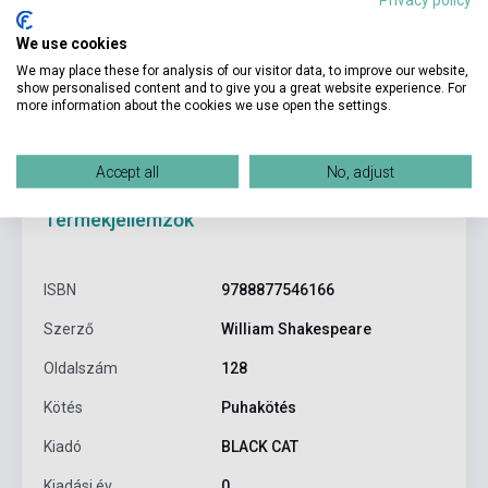
Kosárba
We use cookies
We may place these for analysis of our visitor data, to improve our website,
show personalised content and to give you a great website experience. For
more information about the cookies we use open the settings.
Accept all
No, adjust
Termékjellemzők
ISBN
9788877546166
Szerző
William Shakespeare
Oldalszám
128
Kötés
Puhakötés
Kiadó
BLACK CAT
Kiadási év
0