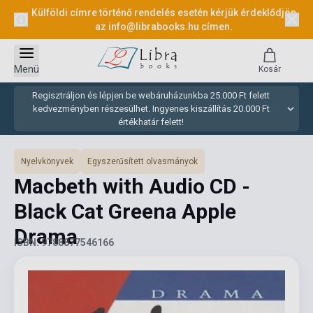
Külföldi címre történő rendelés esetén kérjük érdeklődjön
az
info@librabooks.hu
címen.
Menü
Kosár
Regisztráljon és lépjen be webáruházunkba 25.000 Ft felett
kedvezményben részesülhet. Ingyenes kiszállítás 20.000 Ft
értékhatár felett!
Nyelvkönyvek
Egyszerűsített olvasmányok
Macbeth with Audio CD -
Black Cat Greena Apple
Drama
ISBN: 9788877546166