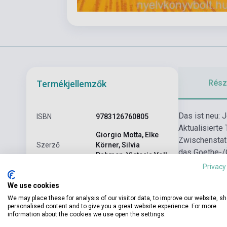
Részl
Termékjellemzők
Das ist neu: 
ISBN
9783126760805
Aktualisierte
Giorgio Motta, Elke
Zwischenstat
Szerző
Körner, Silvia
das Goethe-/
Dahmen, Victoria Voll
wiederkehren
Privacy
Oldalszám
144
We use cookies
Kötés
Puhakötés
We may place these for analysis of our visitor data, to improve our website, s
personalised content and to give you a great website experience. For more
Kiadó
KLETT
information about the cookies we use open the settings.