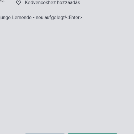
tó,
Kedvencekhez hozzáadás
 junge Lernende - neu aufgelegt!<Enter>