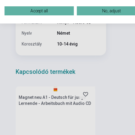
Kiadási év
2014
Accept all
No, adjust
Kiadás sorszám
1
Formátum
Könyv + Audio CD
Nyelv
Német
Korosztály
10-14 évig
Kapcsolódó termékek
Boltunkban pillanatnyilag nem kapható,
várható beszerzési idő egy hét
Magnet neu A1 - Deutsch für junge
Lernende - Arbeitsbuch mit Audio CD