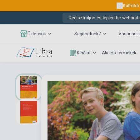
Külföldi
Regisztráljon és lépjen be webáruh
Üzleteink
Segíthetünk?
Vásárlási 
Kínálat
Akciós termékek