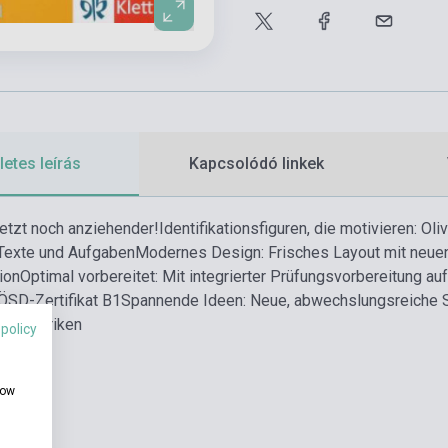
etes leírás
Kapcsolódó linkek
Jetzt noch anziehender!
Identifikationsfiguren, die motivieren: Ol
 Texte und Aufgaben
Modernes Design: Frisches Layout mit neue
ion
Optimal vorbereitet: Mit integrierter Prüfungsvorbereitung auf
ÖSD-Zertifikat B1
Spannende Ideen: Neue, abwechslungsreiche 
de Rubriken
 policy
how