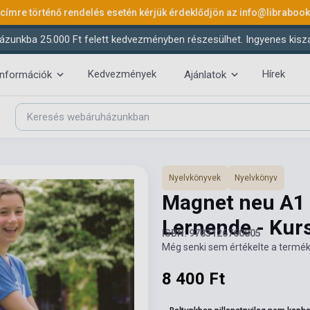
 címre történő rendelés esetén kérjük érdeklődjön az
info@libraboo
ázunkba 25.000 Ft felett kedvezményben részesülhet. Ingyenes kiszáll
Kedvezmények
Hírek
információk
Ajánlatok
Nyelvkönyvek
Nyelvkönyv
Magnet neu A1 
Lernende - Kur
ISBN: 9783126760805
Még senki sem értékelte a termék
8 400 Ft