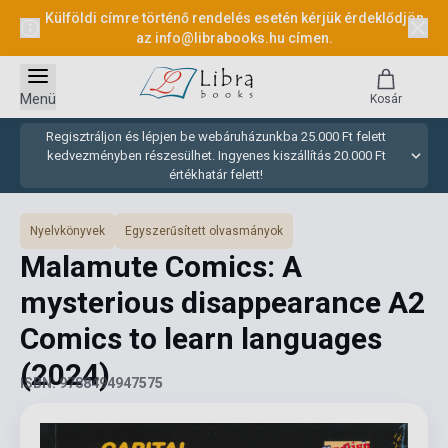
Külföldi címre történő rendelés esetén kérjük érdeklődjön
az
info@librabooks.hu
címen.
Menü
Kosár
Regisztráljon és lépjen be webáruházunkba 25.000 Ft felett
kedvezményben részesülhet. Ingyenes kiszállítás 20.000 Ft
értékhatár felett!
Nyelvkönyvek
Egyszerűsített olvasmányok
Malamute Comics: A
mysterious disappearance A2
Comics to learn languages
(2024)
ISBN: 9788494947575