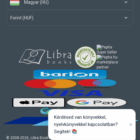
Magyar (HU)
Forint (HUF)
marketplace
partner
Kérdésed van könyvekkel,
×
nyelvkönyvekkel kapcsolatban?
Segítek! 📚
© 2008-
2026
, Libra Books Kft. Minden jog fenntartva.