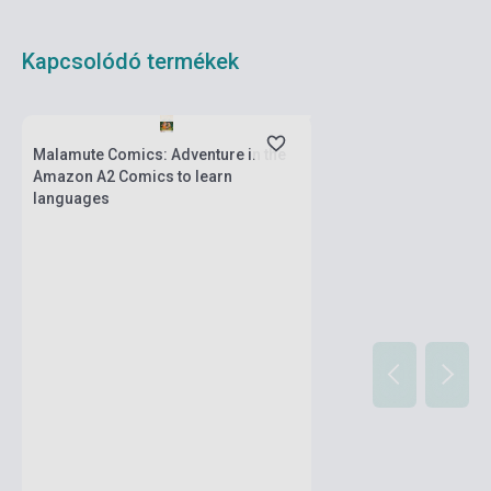
Kapcsolódó termékek
Boltunkban pillanatnyilag nem kapható,
várható beszerzési idő hét-nyolc hét
Malamute Comics: Adventure in the
Amazon A2 Comics to learn
languages