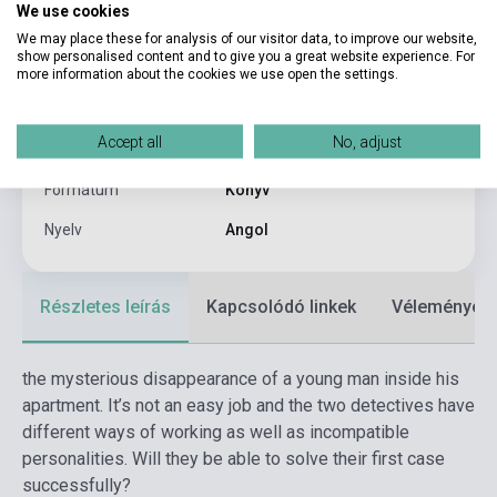
We use cookies
Oldalszám
104
We may place these for analysis of our visitor data, to improve our website,
show personalised content and to give you a great website experience. For
Kötés
Puhakötés
more information about the cookies we use open the settings.
Kiadó
MALAMUTE
Accept all
No, adjust
Kiadási év
2024
Formátum
Könyv
Nyelv
Angol
Részletes leírás
Kapcsolódó linkek
Vélemények
the mysterious disappearance of a young man inside his
apartment. It’s not an easy job and the two detectives have
different ways of working as well as incompatible
personalities. Will they be able to solve their first case
successfully?