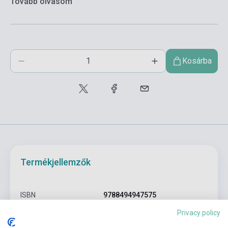
Tovább olvasom
Kosárba
Termékjellemzők
ISBN
9788494947575
Privacy policy
Miguel Campion, Andre
Szerző
Caliman