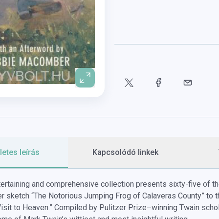
etes leírás
Kapcsolódó linkek
ntertaining and comprehensive collection presents sixty-five of t
ier sketch “The Notorious Jumping Frog of Calaveras County” to th
Visit to Heaven.” Compiled by Pulitzer Prize–winning Twain schola