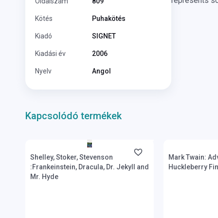
represents so
Oldalszám
809
Kötés
Puhakötés
Kiadó
SIGNET
Kiadási év
2006
Nyelv
Angol
Kapcsolódó termékek
Boltunkban pillanatnyilag nem kapható,
Boltunkban pilla
várható beszerzési idő hét-nyolc hét
várható beszerzé
Shelley, Stoker, Stevenson
Mark Twain: Ad
:Frankeinstein, Dracula, Dr. Jekyll and
Huckleberry Fi
Mr. Hyde