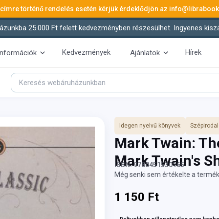
 címre történő rendelés esetén kérjük érdeklődjön az
info@libraboo
ázunkba 25.000 Ft felett kedvezményben részesülhet. Ingyenes kiszáll
Kedvezmények
Hírek
információk
Ajánlatok
Idegen nyelvű könyvek
Szépiroda
Mark Twain: The
Mark Twain's S
ISBN: 9780451530165
Még senki sem értékelte a termék
1 150 Ft