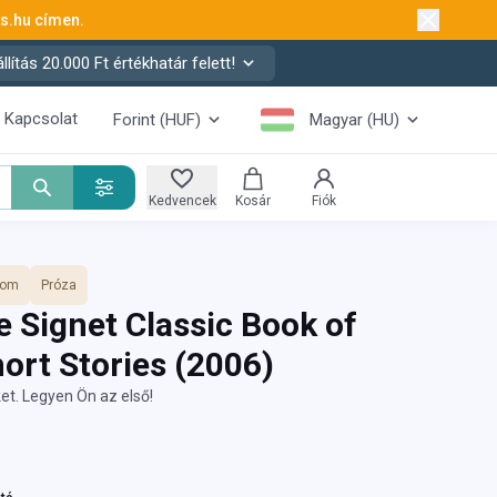
ks.hu
címen.
ítás 20.000 Ft értékhatár felett!
Kapcsolat
Forint (HUF)
Magyar (HU)
Kedvencek
Kosár
Fiók
lom
Próza
 Signet Classic Book of
hort Stories
(2006)
et. Legyen Ön az első!