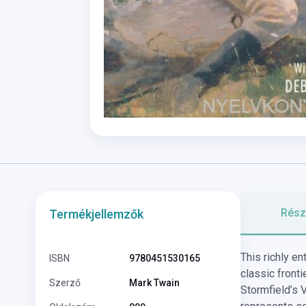
Részl
Termékjellemzők
This richly e
ISBN
9780451530165
classic front
Szerző
Mark Twain
Stormfield’s 