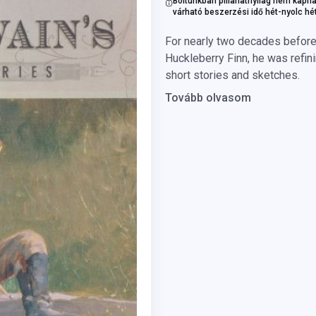
Boltunkban pillanatnyilag nem kapha
várható beszerzési idő hét-nyolc hé
For nearly two decades before
Huckleberry Finn, he was refin
short stories and sketches.
Tovább olvasom