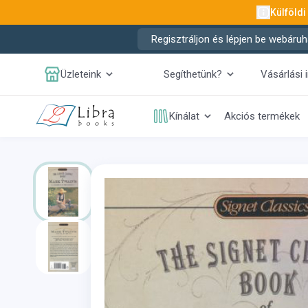
Külföldi
Regisztráljon és lépjen be webáruh
Üzleteink
Segíthetünk?
Vásárlási 
Kínálat
Akciós termékek