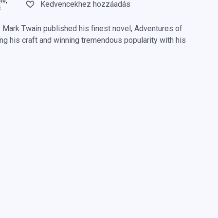
tó,
Kedvencekhez hozzáadás
t
 Mark Twain published his finest novel, Adventures of
ing his craft and winning tremendous popularity with his