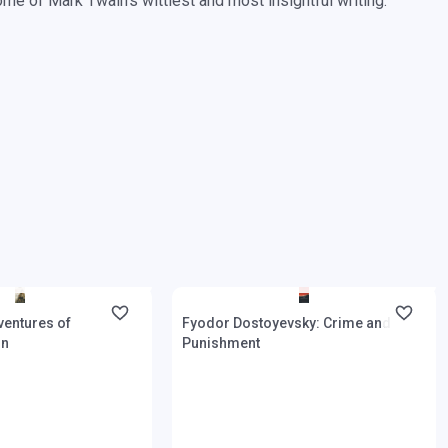
me of Mark Twain’s wittiest and most insightful writing.
natnyilag nem kapható,
Boltunkban pillanatnyilag nem kapható,
si idő hét-nyolc hét
várható beszerzési idő hét-nyolc hét
ventures of
Fyodor Dostoyevsky: Crime and
nn
Punishment