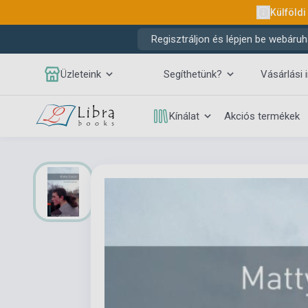
Külföldi
Regisztráljon és lépjen be webáruh
Üzleteink
Segíthetünk?
Vásárlási 
Kínálat
Akciós termékek