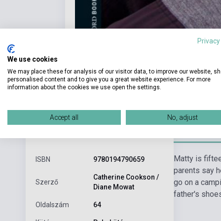
Privacy
We use cookies
We may place these for analysis of our visitor data, to improve our website, s
personalised content and to give you a great website experience. For more
information about the cookies we use open the settings.
Accept all
No, adjust
Részl
Termékjellemzők
Matty is fifte
ISBN
9780194790659
parents say he
Catherine Cookson /
go on a campi
Szerző
Diane Mowat
father's shoes
Oldalszám
64