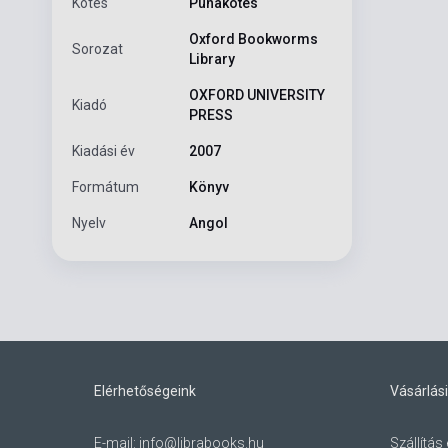
Kötés
Puhakötés
Oxford Bookworms
Sorozat
Library
OXFORD UNIVERSITY
Kiadó
PRESS
Kiadási év
2007
Formátum
Könyv
Nyelv
Angol
Elérhetőségeink
Vásárlási
E-mail:
info@librabooks.hu
Szállítás 