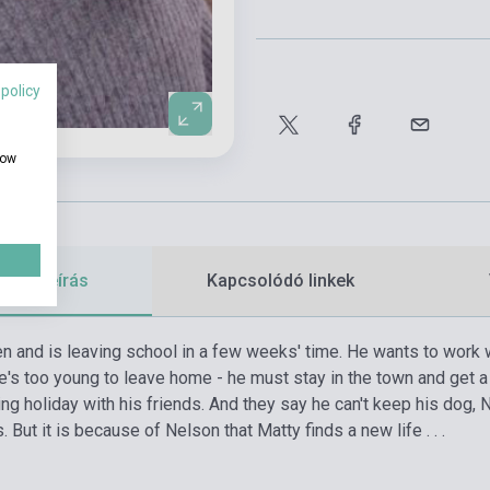
 policy
how
etes leírás
Kapcsolódó linkek
en and is leaving school in a few weeks' time. He wants to work w
's too young to leave home - he must stay in the town and get a jo
ng holiday with his friends. And they say he can't keep his dog,
. But it is because of Nelson that Matty finds a new life . . .