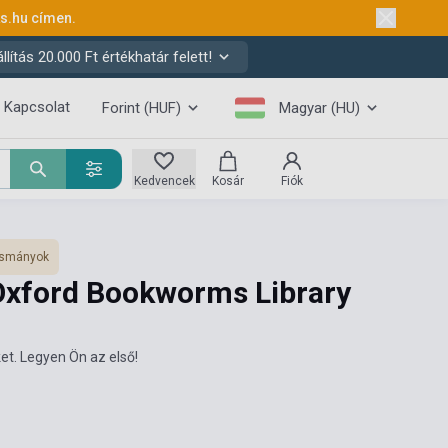
ks.hu
címen.
ítás 20.000 Ft értékhatár felett!
Kapcsolat
Forint (HUF)
Magyar (HU)
Kedvencek
Kosár
Fiók
vasmányok
 Oxford Bookworms Library
et. Legyen Ön az első!