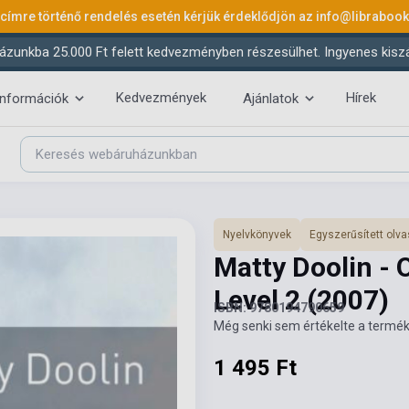
 címre történő rendelés esetén kérjük érdeklődjön az
info@libraboo
ázunkba 25.000 Ft felett kedvezményben részesülhet. Ingyenes kiszáll
Kedvezmények
Hírek
információk
Ajánlatok
Nyelvkönyvek
Egyszerűsített ol
Matty Doolin -
Level 2
(2007)
ISBN: 9780194790659
Még senki sem értékelte a termék
1 495 Ft