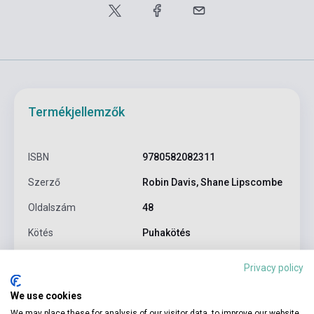
Termékjellemzők
ISBN
9780582082311
Szerző
Robin Davis, Shane Lipscombe
Oldalszám
48
Kötés
Puhakötés
Kiadó
PEARSON LONGMAN
Privacy policy
Kiadási év
1993
We use cookies
Formátum
Könyv
We may place these for analysis of our visitor data, to improve our website,