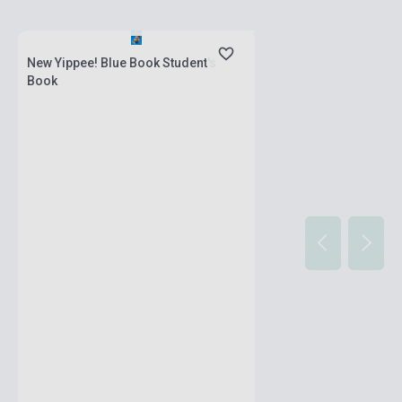
Boltunkban pillanatnyilag nem kapható,
várható beszerzési idő két-három hét
New Yippee! Blue Book Student's
Book