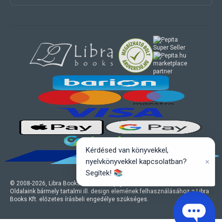
marketplace
partner
Kérdésed van könyvekkel,
×
nyelvkönyvekkel kapcsolatban?
Segítek! 📚
© 2008-
2026
, Libra Books Kft. Minden jog fenntartva.
Oldalaink bármely tartalmi ill. design elemének felhasználásához a Libra
Books Kft. előzetes írásbeli engedélye szükséges.