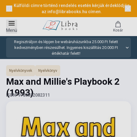
Külföldi címre történő rendelés esetén kérjük érdeklődjön
az
info@librabooks.hu
címen.
Menü
Kosár
Regisztráljon és lépjen be webáruházunkba 25.000 Ft felett
kedvezményben részesülhet. Ingyenes kiszállítás 20.000 Ft
értékhatár felett!
Nyelvkönyvek
Nyelvkönyv
Max and Millie's Playbook 2
(1993)
ISBN: 9780582082311