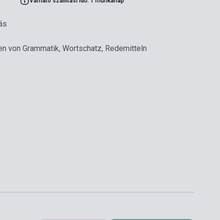
Várható szállítási idő: 1 munkanap
ás
en von Grammatik, Wortschatz, Redemitteln