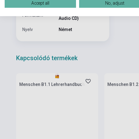
Kiadási év
2014
Accept all
No, adjust
Pack (Könyv + 1
Formátum
Audio CD)
Nyelv
Német
Kapcsolódó termékek
Készlet: 1-10 darab
Készlet: 1-10 da
Menschen B1.1 Lehrerhandbuch
Menschen B1.2