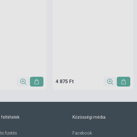
4 875 Ft
 feltételek
Közösségi média
és fizetés
Facebook