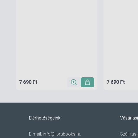
7 690 Ft
7 690 Ft
Elérhetőségeink
Vásárlási
E-mail:
info@librabooks.hu
Szállítás 