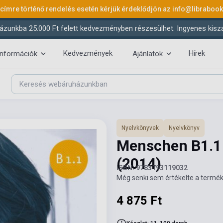
 címre történő rendelés esetén kérjük érdeklődjön az
info@libraboo
ázunkba 25.000 Ft felett kedvezményben részesülhet. Ingyenes kiszáll
Kedvezmények
Hírek
információk
Ajánlatok
Nyelvkönyvek
Nyelvkönyv
Menschen B1.1 
(2014)
ISBN: 9783193119032
Még senki sem értékelte a termék
4 875 Ft