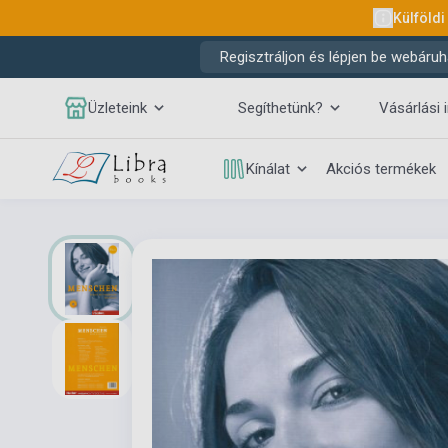
Külföldi
Regisztráljon és lépjen be webáruh
Üzleteink
Segíthetünk?
Vásárlási 
Kínálat
Akciós termékek