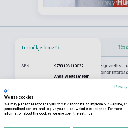
Részl
Termékjellemzők
- gezieltes Tr
ISBN
9783193119032
einer interes
Anna Breitsameter,
Szerző
Angela Pude, Sabine
Privacy
Glas-Peters
We use cookies
Oldalszám
116
We may place these for analysis of our visitor data, to improve our website, s
Kötés
Puhakötés
personalised content and to give you a great website experience. For more
information about the cookies we use open the settings.
Kiadó
HUEBER VERLAG