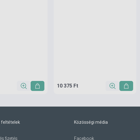
10 375 Ft
 feltételek
Közösségi média
és fizetés
Facebook