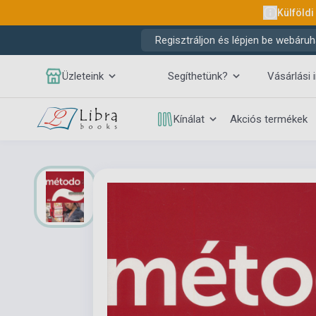
Külföldi
Regisztráljon és lépjen be webáruh
Üzleteink
Segíthetünk?
Vásárlási 
Kínálat
Akciós termékek