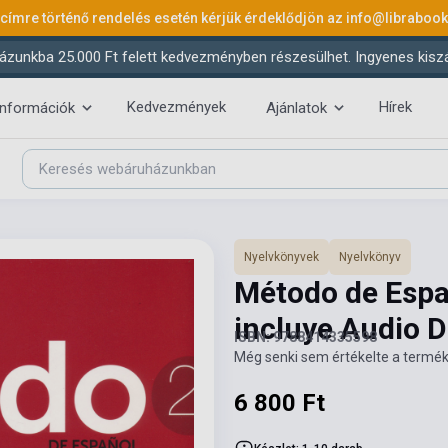
 címre történő rendelés esetén kérjük érdeklődjön az
info@libraboo
ázunkba 25.000 Ft felett kedvezményben részesülhet. Ingyenes kiszáll
Kedvezmények
Hírek
információk
Ajánlatok
Nyelvkönyvek
Nyelvkönyv
Método de Espa
incluye Audio 
ISBN: 9788414335598
Még senki sem értékelte a termék
6 800 Ft