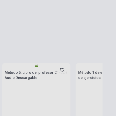
Készlet: 1-10 darab
Készlet: 1-10 darab
Método 5. Libro del profesor C1-C2 +
Método 1 de espanol 
Audio Descargable
de ejercicios