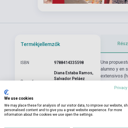
Részl
Termékjellemzők
Una propuesta
ISBN
9788414335598
alumno y en s
Diana Estaba Ramos,
extensivos (h
Salvador Peláez
Szerző
Santamaría,
Privacy
Purificación López
We use cookies
Oldalszám
152
We may place these for analysis of our visitor data, to improve our website, s
personalised content and to give you a great website experience. For more
Kötés
Puhakötés
information about the cookies we use open the settings.
Kiadó
ANAYA EDUCACIÓN