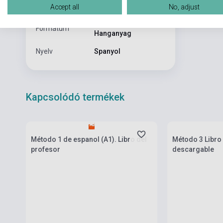
Kiadási év
2022
Accept all
No, adjust
Könyv + Online
Formátum
Hanganyag
Nyelv
Spanyol
Kapcsolódó termékek
Készlet: 1-10 darab
Készlet: 1-10 da
Método 1 de espanol (A1). Libro del
Método 3 Libro 
profesor
descargable