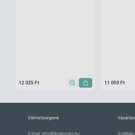
12 025 Ft
11 050 Ft
Elérhetőségeink
Vásárlási
E-mail:
info@librabooks.hu
Szállítás 