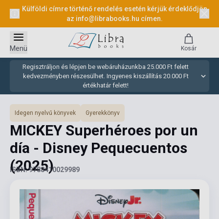
Külföldi címre történő rendelés esetén kérjük érdeklődjön
az
info@librabooks.hu
címen.
Menü
Kosár
Regisztráljon és lépjen be webáruházunkba 25.000 Ft felett
kedvezményben részesülhet. Ingyenes kiszállítás 20.000 Ft
értékhatár felett!
Idegen nyelvű könyvek
Gyerekkönyv
MICKEY Superhéroes por un
día - Disney Pequecuentos
(2025)
ISBN: 9788410029989