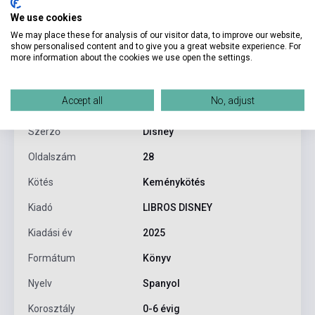
We use cookies
We may place these for analysis of our visitor data, to improve our website,
show personalised content and to give you a great website experience. For
more information about the cookies we use open the settings.
Termékjellemzők
Accept all
No, adjust
ISBN
9788410029989
Szerző
Disney
Oldalszám
28
Kötés
Keménykötés
Kiadó
LIBROS DISNEY
Kiadási év
2025
Formátum
Könyv
Nyelv
Spanyol
Korosztály
0-6 évig