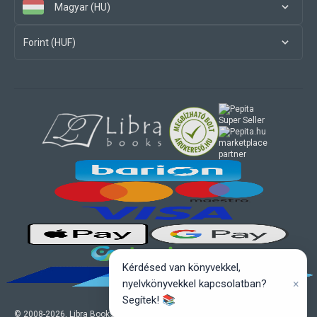
Magyar (HU)
Forint (HUF)
marketplace
partner
Kérdésed van könyvekkel,
×
nyelvkönyvekkel kapcsolatban?
Segítek! 📚
© 2008-
2026
, Libra Books Kft. Minden jog fenntartva.