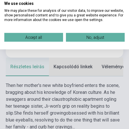
We use cookies
Kötés
Puhakötés
We may place these for analysis of our visitor data, to improve our website,
show personalised content and to give you a great website experience. For
Kiadó
BRAZEN
more information about the cookies we use open the settings.
Kiadási év
2025
Formátum
Könyv
Accept all
No, adjust
Nyelv
Angol
Részletes leírás
Kapcsolódó linkek
Vélemények
Then her mother's new white boyfriend enters the scene,
bragging about his knowledge of Korean culture. As he
swaggers around their claustrophobic apartment ogling
her teenage sister, Ji-won's grip on reality begins to
slip.
She finds herself growingobsessed with his brilliant
blue eyeballs, resolving to do the one thing that will save
her family - and curb her cravings...