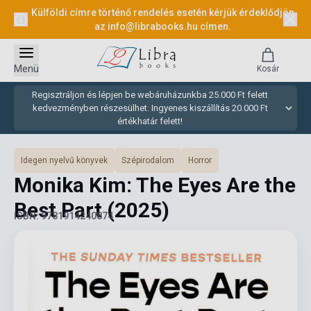
Külföldi címre történő rendelés esetén kérjük érdeklődjön
az
info@librabooks.hu
címen.
Menü
Kosár
Regisztráljon és lépjen be webáruházunkba 25.000 Ft felett
kedvezményben részesülhet. Ingyenes kiszállítás 20.000 Ft
értékhatár felett!
Idegen nyelvű könyvek
Szépirodalom
Horror
Monika Kim: The Eyes Are the
Best Part
(2025)
ISBN: 9781914240874