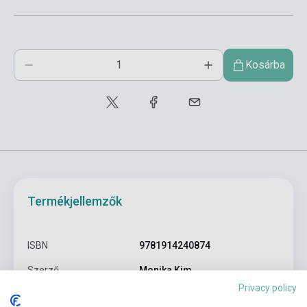
Kosárba
Termékjellemzők
ISBN
9781914240874
Szerző
Monika Kim
Privacy policy
Oldalszám
288