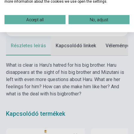
more information about the cookies we use open the settings.
Kiadási év
2014
Formátum
Könyv
Accept all
No, adjust
Nyelv
Angol
Részletes leírás
Kapcsolódó linkek
Vélemények
What is clear is Haru's hatred for his big brother. Haru
disappears at the sight of his big brother and Mizutani is
left with even more questions about Haru. What are her
feelings for him? How can she make him like her? And
what is the deal with his bigbrother?
Kapcsolódó termékek
Boltunkban pillanatnyilag nem kapható,
várható beszerzési idő hét-nyolc hét
Készlet: 1-10 darab