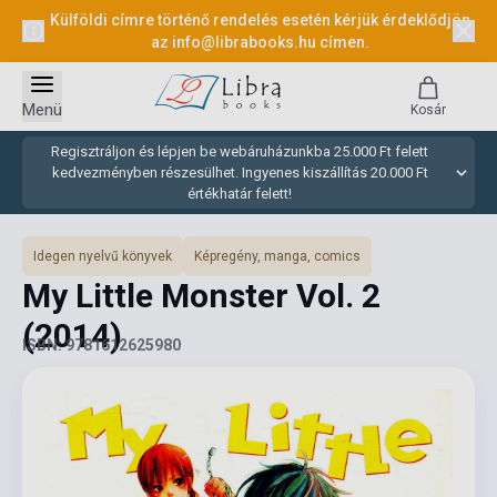
Külföldi címre történő rendelés esetén kérjük érdeklődjön
az
info@librabooks.hu
címen.
Menü
Kosár
Regisztráljon és lépjen be webáruházunkba 25.000 Ft felett
kedvezményben részesülhet. Ingyenes kiszállítás 20.000 Ft
értékhatár felett!
Idegen nyelvű könyvek
Képregény, manga, comics
My Little Monster Vol. 2
(2014)
ISBN: 9781612625980