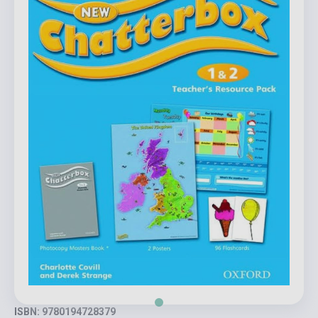
ISBN: 9780194728379