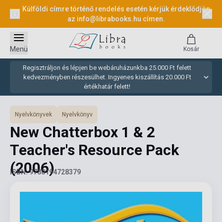
Külföldi címre történő rendelés esetén kérjük érdeklődjön
az
info@librabooks.hu
címen.
Menü
Kosár
Regisztráljon és lépjen be webáruházunkba 25.000 Ft felett
kedvezményben részesülhet. Ingyenes kiszállítás 20.000 Ft
értékhatár felett!
Nyelvkönyvek
Nyelvkönyv
New Chatterbox 1 & 2
Teacher's Resource Pack
(2006)
ISBN: 9780194728379