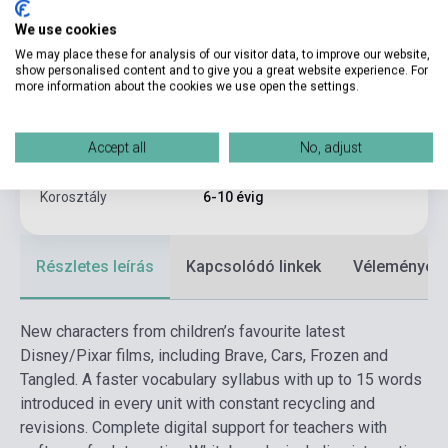
Kötés
Puhakötés
We use cookies
Kiadó
PEARSON LONGMAN
We may place these for analysis of our visitor data, to improve our website,
show personalised content and to give you a great website experience. For
more information about the cookies we use open the settings.
Kiadási év
2015
Formátum
Adat CD
Accept all
No, adjust
Nyelv
Angol
Korosztály
6-10 évig
Részletes leírás
Kapcsolódó linkek
Vélemények
New characters from children’s favourite latest
Disney/Pixar films, including Brave, Cars, Frozen and
Tangled. A faster vocabulary syllabus with up to 15 words
introduced in every unit with constant recycling and
revisions. Complete digital support for teachers with