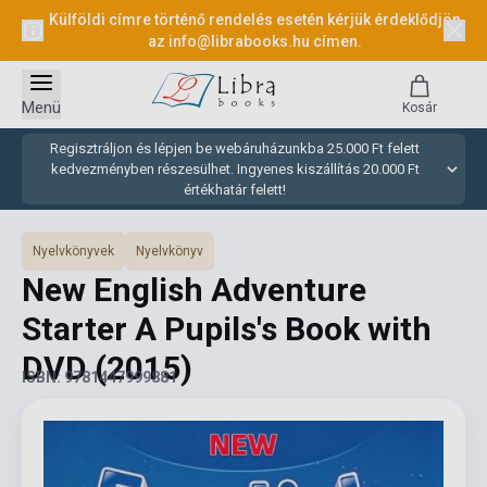
Külföldi címre történő rendelés esetén kérjük érdeklődjön
az
info@librabooks.hu
címen.
Menü
Kosár
Regisztráljon és lépjen be webáruházunkba 25.000 Ft felett
kedvezményben részesülhet. Ingyenes kiszállítás 20.000 Ft
értékhatár felett!
Nyelvkönyvek
Nyelvkönyv
New English Adventure
Starter A Pupils's Book with
DVD
(2015)
ISBN: 9781447999881