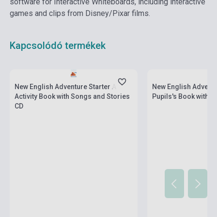
software for Interactive Whiteboards, including interactive
games and clips from Disney/Pixar films.
Kapcsolódó termékek
Készlet: 11-100 darab
Készlet: 100 darab fel
New English Adventure Starter A
New English Adventu
Activity Book with Songs and Stories
Pupils's Book with D
CD