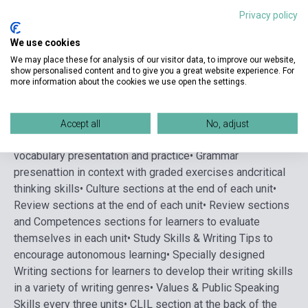
Korosztály
14-18 évig
Privacy policy
We use cookies
We may place these for analysis of our visitor data, to improve our website,
Részletes leírás
Kapcsolódó linkek
Vélemények
show personalised content and to give you a great website experience. For
more information about the cookies we use open the settings.
• 12 theme-based units
• Variety of reading texts
accompanied by videos related to them
• Variety of
Accept all
No, adjust
listening, speaking and writing skills
• Systematic
vocabulary presentation and practice
• Grammar
presenattion in context with graded exercises andcritical
thinking skills
• Culture sections at the end of each unit
•
Review sections at the end of each unit
• Review sections
and Competences sections for learners to evaluate
themselves in each unit
• Study Skills & Writing Tips to
encourage autonomous learning
• Specially designed
Writing sections for learners to develop their writing skills
in a variety of writing genres
• Values & Public Speaking
Skills every three units
• CLIL section at the back of the