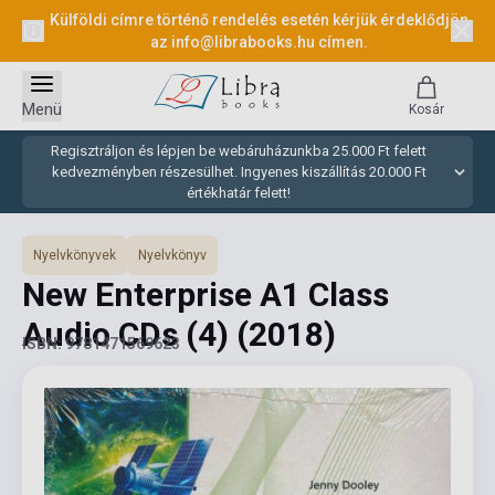
Külföldi címre történő rendelés esetén kérjük érdeklődjön
az
info@librabooks.hu
címen.
Menü
Kosár
Regisztráljon és lépjen be webáruházunkba 25.000 Ft felett
kedvezményben részesülhet. Ingyenes kiszállítás 20.000 Ft
értékhatár felett!
Nyelvkönyvek
Nyelvkönyv
New Enterprise A1 Class
Audio CDs (4)
(2018)
ISBN: 9781471569623