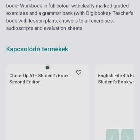
book
• Workbook in full colour withclearly marked graded
exercises and a grammar bank (with Digibooks)
• Teacher's
book with lesson plans, answers to all exercises,
audioscripts and evaluation sheets
Kapcsolódó termékek
Készlet: 11-100 darab
Készlet: 1-10 darab
Close-Up A1+ Student's Book -
English File 4th Edi
Second Edition
Student's Book with 