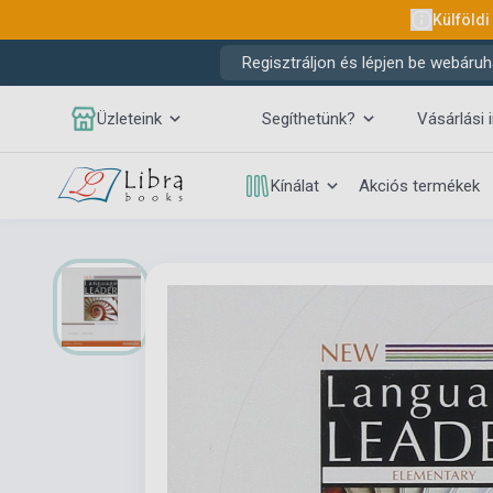
Külföldi
Regisztráljon és lépjen be webáruh
Üzleteink
Segíthetünk?
Vásárlási 
Kínálat
Akciós termékek