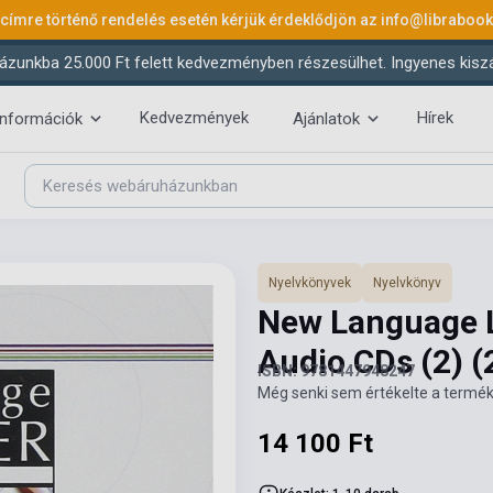
 címre történő rendelés esetén kérjük érdeklődjön az
info@libraboo
ázunkba 25.000 Ft felett kedvezményben részesülhet. Ingyenes kiszáll
Kedvezmények
Hírek
információk
Ajánlatok
Nyelvkönyvek
Nyelvkönyv
New Language L
Audio CDs (2)
(
ISBN: 9781447948247
Még senki sem értékelte a termék
14 100 Ft