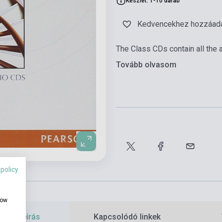
Készlet: 1-10 darab
Kedvencekhez hozzáad
The Class CDs contain all the 
Tovább olvasom
 policy
how
etes leírás
Kapcsolódó linkek