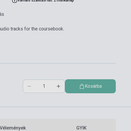
Várható szállítási idő: 2 munkanap
ás
audio tracks for the coursebook.
Kosárba
Vélemények
GYIK