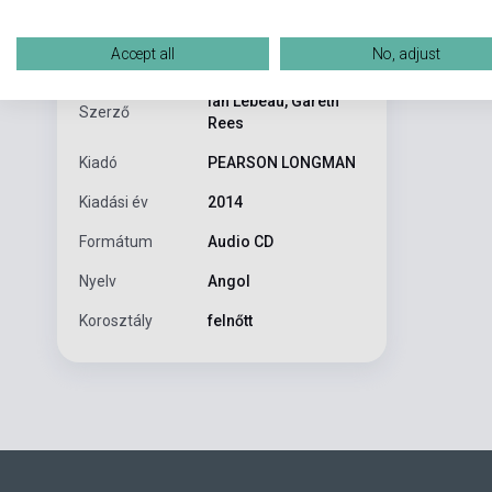
Accept all
No, adjust
The Class CDs
ISBN
9781447948247
Ian Lebeau, Gareth
Szerző
Rees
Kiadó
PEARSON LONGMAN
Kiadási év
2014
Formátum
Audio CD
Nyelv
Angol
Korosztály
felnőtt