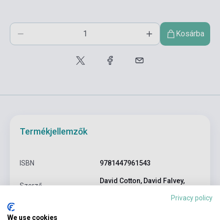
Kosárba
Termékjellemzők
ISBN
9781447961543
David Cotton, David Falvey,
Szerző
Simon Kent
Privacy policy
Oldalszám
184
We use cookies