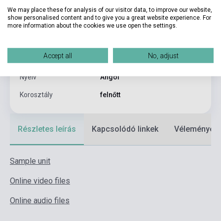
Kötés
Puhakötés
We may place these for analysis of our visitor data, to improve our website,
show personalised content and to give you a great website experience. For
Kiadó
PEARSON LONGMAN
more information about the cookies we use open the settings.
Kiadási év
2014
Accept all
No, adjust
Formátum
Könyv + Online Tananyag
Nyelv
Angol
Korosztály
felnőtt
Részletes leírás
Kapcsolódó linkek
Vélemények
Sample unit
Online video files
Online audio files