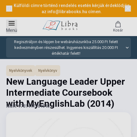
Külföldi címre történő rendelés esetén kérjük érdeklődjön
az
info@librabooks.hu
címen.
Menü
Kosár
Regisztráljon és lépjen be webáruházunkba 25.000 Ft felett
kedvezményben részesülhet. Ingyenes kiszállítás 20.000 Ft
értékhatár felett!
Nyelvkönyvek
Nyelvkönyv
New Language Leader Upper
Intermediate Coursebook
with MyEnglishLab
(2014)
ISBN: 9781447961543