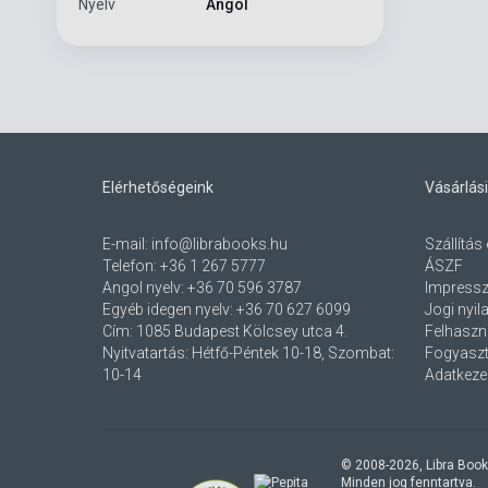
Nyelv
Angol
Elérhetőségeink
Vásárlási
E-mail:
info@librabooks.hu
Szállítás 
Telefon:
+36 1 267 5777
ÁSZF
Angol nyelv:
+36 70 596 3787
Impress
Egyéb idegen nyelv:
+36 70 627 6099
Jogi nyil
Cím:
1085 Budapest Kölcsey utca 4.
Felhaszná
Nyitvatartás: Hétfő-Péntek 10-18, Szombat:
Fogyaszt
10-14
Adatkezel
© 2008-
2026
, Libra Book
Minden jog fenntartva.