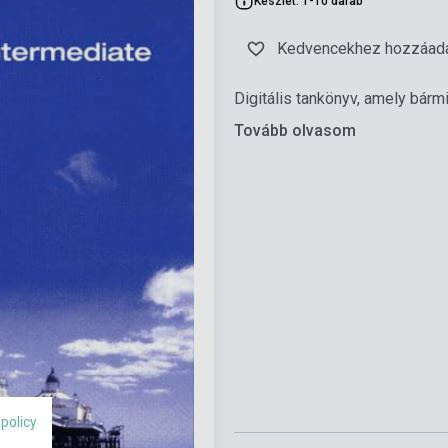
Készlet: 1-10 darab
Kedvencekhez hozzáad
Digitális tankönyv, amely bármil
Tovább olvasom
 policy