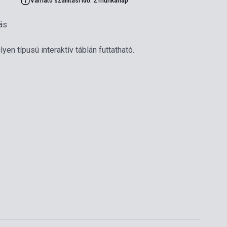
Várható szállítási idő: 2 munkanap
ás
yen típusú interaktív táblán futtatható.