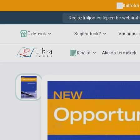
Külföldi
Regisztráljon és lépjen be webáruh
Üzleteink
Segíthetünk?
Vásárlási 
Kínálat
Akciós termékek