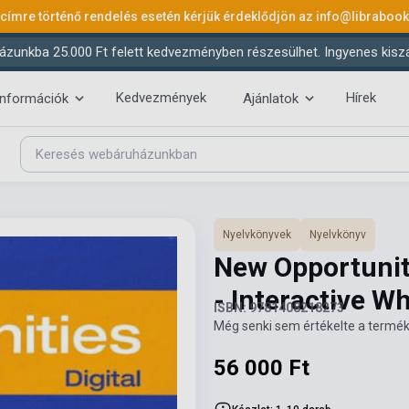
 címre történő rendelés esetén kérjük érdeklődjön az
info@libraboo
ázunkba 25.000 Ft felett kedvezményben részesülhet. Ingyenes kiszáll
Kedvezmények
Hírek
információk
Ajánlatok
Nyelvkönyvek
Nyelvkönyv
New Opportuniti
- Interactive W
ISBN: 9781408218273
Még senki sem értékelte a termék
56 000 Ft