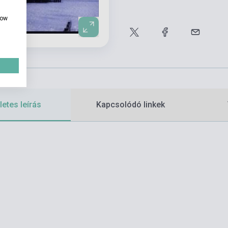
how
etes leírás
Kapcsolódó linkek