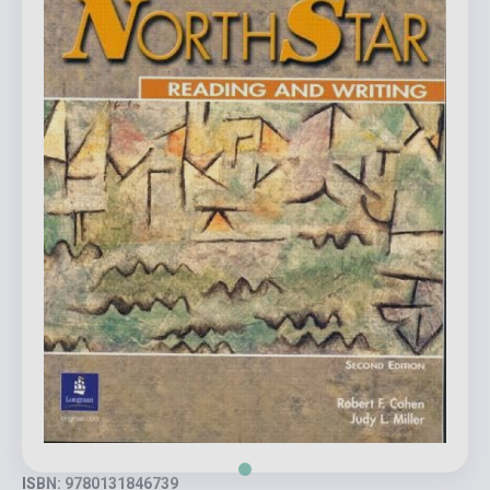
ISBN: 9780131846739