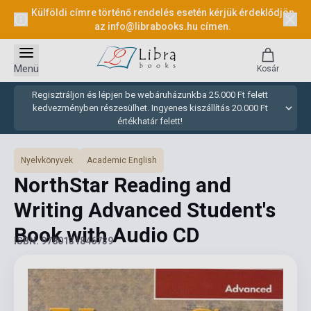
Külföldi címre történő rendelés esetén kérjük érdeklődjön
az
info@librabooks.hu
címen.
Menü
Kosár
Regisztráljon és lépjen be webáruházunkba 25.000 Ft felett
kedvezményben részesülhet. Ingyenes kiszállítás 20.000 Ft
értékhatár felett!
Nyelvkönyvek
Academic English
NorthStar Reading and
Writing Advanced Student's
Book with Audio CD
ISBN: 9780131846739