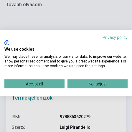
Tovább olvasom
Privacy policy
Kosárba
We use cookies
We may place these for analysis of our visitor data, to improve our website,
show personalised content and to give you a great website experience. For
more information about the cookies we use open the settings.
Accept all
No, adjust
Termékjellemzők
ISBN
9788853620279
Szerző
Luigi Pirandello