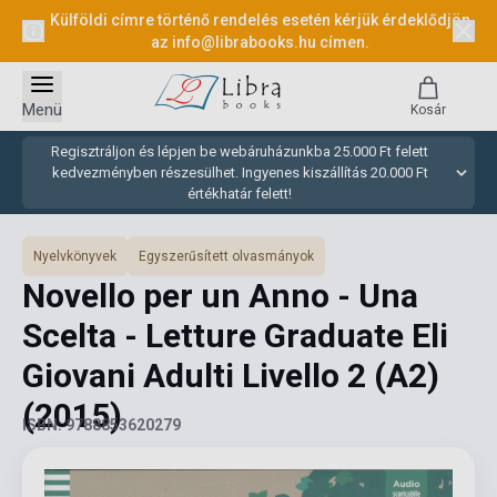
Külföldi címre történő rendelés esetén kérjük érdeklődjön
az
info@librabooks.hu
címen.
Menü
Kosár
Regisztráljon és lépjen be webáruházunkba 25.000 Ft felett
kedvezményben részesülhet. Ingyenes kiszállítás 20.000 Ft
értékhatár felett!
Nyelvkönyvek
Egyszerűsített olvasmányok
Novello per un Anno - Una
Scelta - Letture Graduate Eli
Giovani Adulti Livello 2 (A2)
(2015)
ISBN: 9788853620279