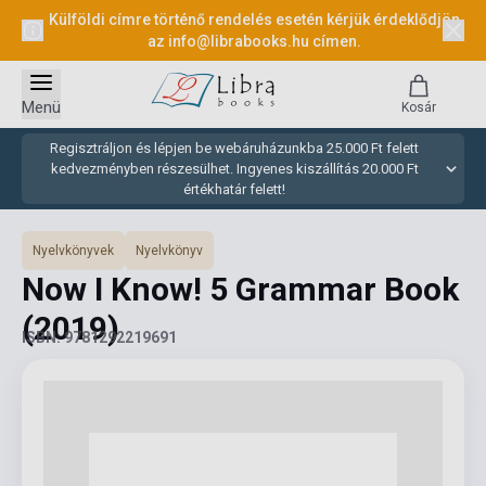
Külföldi címre történő rendelés esetén kérjük érdeklődjön
az
info@librabooks.hu
címen.
Menü
Kosár
Regisztráljon és lépjen be webáruházunkba 25.000 Ft felett
kedvezményben részesülhet. Ingyenes kiszállítás 20.000 Ft
értékhatár felett!
Nyelvkönyvek
Nyelvkönyv
Now I Know! 5 Grammar Book
(2019)
ISBN: 9781292219691