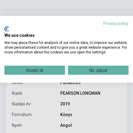
Privacy policy
Termékjellemzők
We use cookies
We may place these for analysis of our visitor data, to improve our website,
show personalised content and to give you a great website experience. For
ISBN
9781292219691
more information about the cookies we use open the settings.
Szerző
Virginia Marconi
Accept all
No, adjust
Oldalszám
64
Kötés
Puhakötés
Kiadó
PEARSON LONGMAN
Kiadási év
2019
Formátum
Könyv
Nyelv
Angol