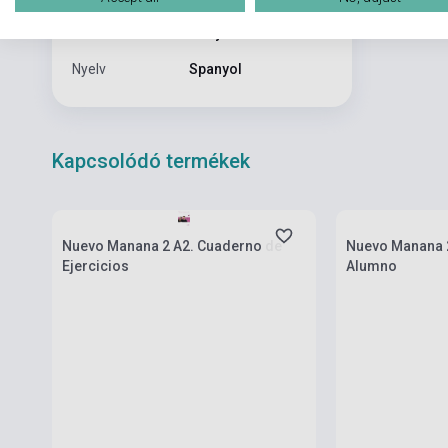
Formátum
Könyv
Nyelv
Spanyol
Kapcsolódó termékek
Készlet: 1-10 darab
Készlet: 1-10 da
Nuevo Manana 2 A2. Cuaderno de
Nuevo Manana 2
Ejercicios
Alumno