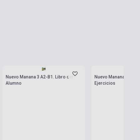
Készlet: 1-10 darab
Készlet: 1-10 darab
Nuevo Manana 3 A2-B1. Libro del
Nuevo Manana 1 A1. 
Alumno
Ejercicios