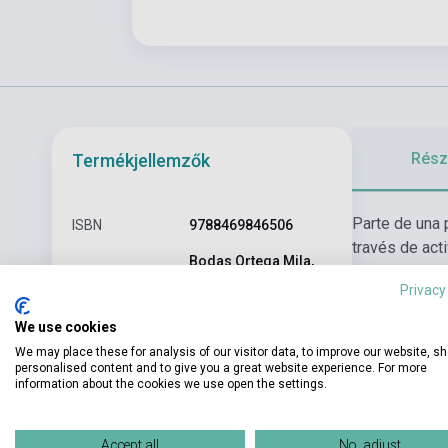
Részl
Termékjellemzők
Parte de una 
ISBN
9788469846506
través de act
Bodas Ortega Mila,
3 niveles. Ca
Szerző
Sonia de Pedro
Privacy
Manana 1 se 
García
We use cookies
Oldalszám
104
We may place these for analysis of our visitor data, to improve our website, s
personalised content and to give you a great website experience. For more
Kötés
Puhakötés
information about the cookies we use open the settings.
Kiadó
ANAYA EDUCACIÓN
Kiadási év
2018
Accept all
No, adjust