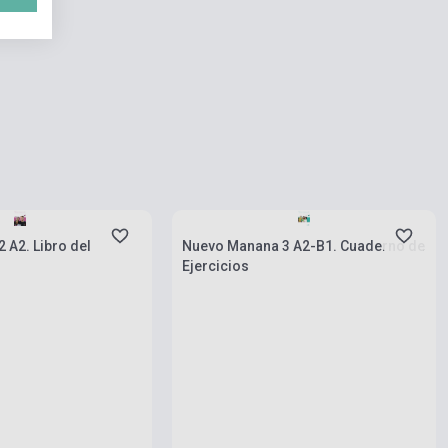
rab
Készlet: 1-10 darab
 A2. Libro del
Nuevo Manana 3 A2-B1. Cuaderno de
Ejercicios