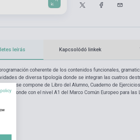
etes leírás
Kapcsolódó linkek
programación coherente de los contenidos funcionales, gramatical
ividades de diversa tipología donde se integran las cuatros destr
da nivel se compone de Libro del Alumno, Cuaderno de Ejercicios
 policy
corresponde con el nivel A1 del Marco Común Europeo para las 
how