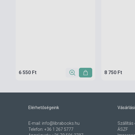
6 550 Ft
8 750 Ft
Elérhetőségeink
Vásárlási
E-mail:
info@librabooks.hu
Szállítás 
Telefon:
+36 1 267 5777
ÁSZF