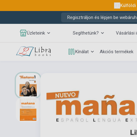
Külföldi
Regisztráljon és lépjen be webáruh
Üzleteink
Segíthetünk?
Vásárlási 
Kínálat
Akciós termékek