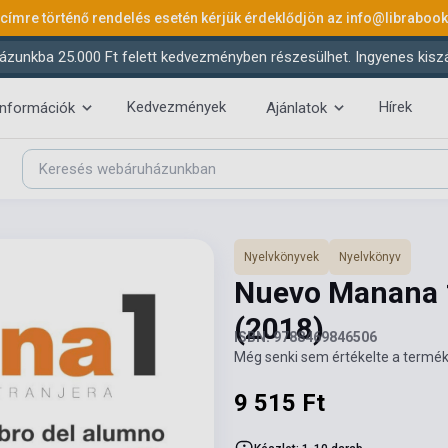
 címre történő rendelés esetén kérjük érdeklődjön az
info@libraboo
ázunkba 25.000 Ft felett kedvezményben részesülhet. Ingyenes kiszáll
Kedvezmények
Hírek
információk
Ajánlatok
Nyelvkönyvek
Nyelvkönyv
Nuevo Manana 1
(2018)
ISBN: 9788469846506
Még senki sem értékelte a termék
9 515 Ft