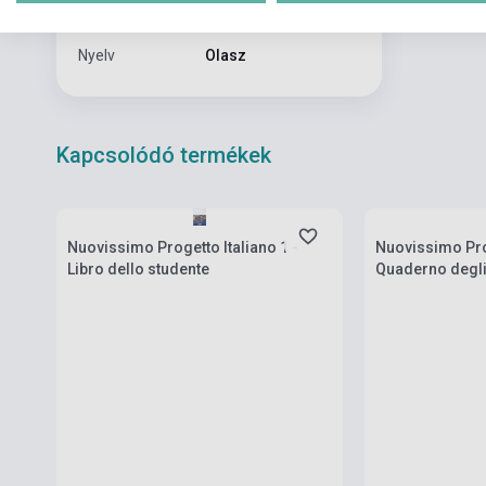
Formátum
Könyv + DVD
Nyelv
Olasz
Kapcsolódó termékek
Készlet: 11-100 darab
Készlet: 11-100
Nuovissimo Progetto Italiano 1 -
Nuovissimo Prog
Libro dello studente
Quaderno degli