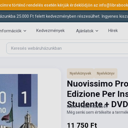
 címre történő rendelés esetén kérjük érdeklődjön az
info@libraboo
ázunkba 25.000 Ft felett kedvezményben részesülhet. Ingyenes kiszáll
Kedvezmények
Hírek
információk
Ajánlatok
Nyelvkönyvek
Nyelvkönyv
Nuovissimo Prog
Edizione Per Ins
Studente + DV
ISBN: 9788899358549
Még senki sem értékelte a termék
11 750 Ft