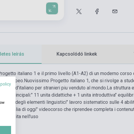
etes leírás
Kapcsolódó linkek
getto italiano 1 e il primo livello (A1-A2) di un moderno corso di li
e Europeo.
Nuovissimo Progetto italiano 1, che si rivolge a stud
 policy
 corso d'italiano per stranieri piu venduto al mondo.
La struttura 
tiche principali:
" 11 unita didattiche + 1 unita introduttiva
" equilib
coperta degli elementi linguistici
" lavoro sistematico sulle 4 abili
how
dell'Italia di oggi
" videocorso che riprendee completa i contenuti
ne
" facilita nell'uso