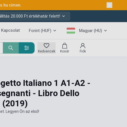
ks.hu
címen.
ítás 20.000 Ft értékhatár felett!
Kapcsolat
Forint (HUF)
Magyar (HU)
Kedvencek
Kosár
Fiók
etto Italiano 1 A1-A2 -
egnanti - Libro Dello
D
(2019)
et. Legyen Ön az első!