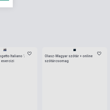
 darab
Készlet: 1-10 darab
etto Italiano 1 –
Olasz-Magyar szótár + online
 esercizi
szótárcsomag