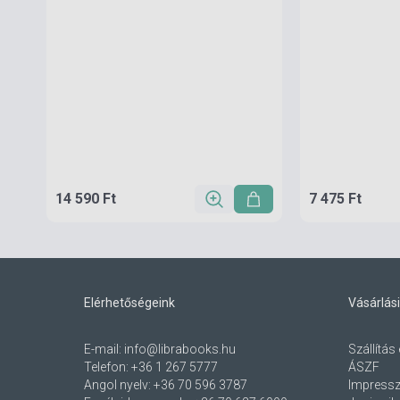
14 590 Ft
7 475 Ft
Elérhetőségeink
Vásárlási
E-mail:
info@librabooks.hu
Szállítás 
Telefon:
+36 1 267 5777
ÁSZF
Angol nyelv:
+36 70 596 3787
Impress