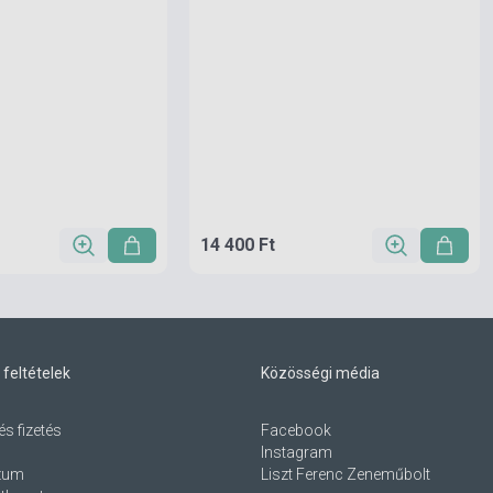
14 400 Ft
 feltételek
Közösségi média
és fizetés
Facebook
Instagram
zum
Liszt Ferenc Zeneműbolt