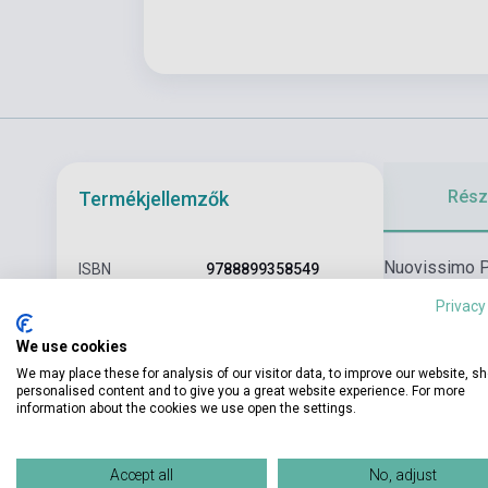
Részl
Termékjellemzők
Nuovissimo Pro
ISBN
9788899358549
Quadro Comun
Privacy
Szerző
Telis Marin
aggiornata del
sue caratteris
We use cookies
Oldalszám
224
induttivo di s
We may place these for analysis of our visitor data, to improve our website, s
Kötés
Puhakötés
personalised content and to give you a great website experience. For more
socioculturale 
information about the cookies we use open the settings.
autovalutazio
Kiadó
EDILINGUA, EDIZIONI
Kiadási év
2019
Accept all
No, adjust