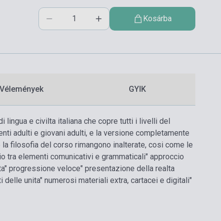
Kosárba
Vélemények
GYIK
ngua e civilta italiana che copre tutti i livelli del
enti adulti e giovani adulti, e la versione completamente
e la filosofia del corso rimangono inalterate, cosi come le
rio tra elementi comunicativi e grammaticali
" approccio
ta
" progressione veloce
" presentazione della realta
 delle unita
" numerosi materiali extra, cartacei e digitali
"