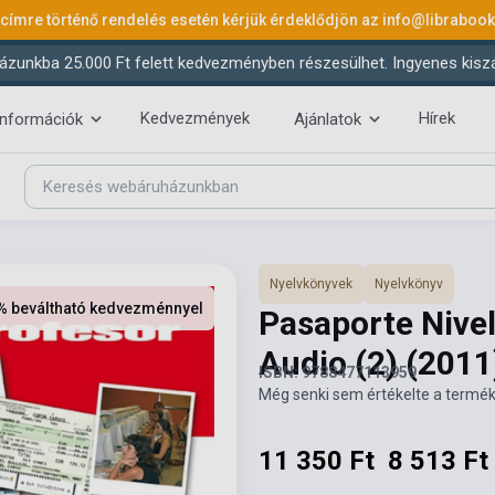
 címre történő rendelés esetén kérjük érdeklődjön az
info@libraboo
ázunkba 25.000 Ft felett kedvezményben részesülhet. Ingyenes kiszáll
Kedvezmények
Hírek
információk
Ajánlatok
Nyelvkönyvek
Nyelvkönyv
% beváltható kedvezménnyel
Pasaporte Nivel
Audio (2)
(2011
ISBN: 9788477113959
Még senki sem értékelte a termék
11 350 Ft
8 513 Ft