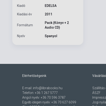
Kiadó
EDELSA
Kiadási év
2011
Pack (Könyv + 2
Formátum
Audio CD)
Nyelv
Spanyol
Elérhetőségeink
Vásárlási
E-mail:
info@librabooks.hu
Szállítás 
Telefon:
+36 1 267 5777
ÁSZF
Angol nyelv:
+36 70 596 3787
Impress
Egyéb idegen nyelv:
+36 70 627 6099
Jogi nyil