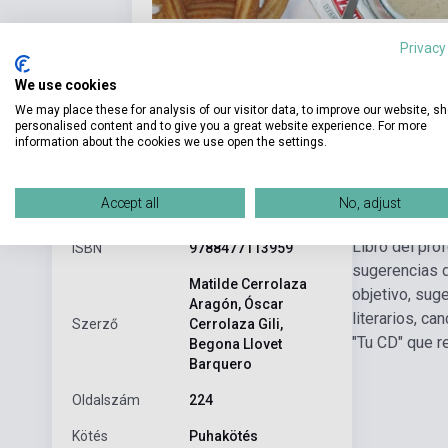
Privacy
We use cookies
We may place these for analysis of our visitor data, to improve our website, s
personalised content and to give you a great website experience. For more
information about the cookies we use open the settings.
Részl
Termékjellemzők
Accept all
No, adjust
Libro del pro
ISBN
9788477113959
sugerencias d
Matilde Cerrolaza
objetivo, sug
Aragón, Óscar
literarios, ca
Szerző
Cerrolaza Gili,
"Tu CD" que r
Begona Llovet
Barquero
Oldalszám
224
Kötés
Puhakötés