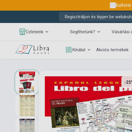
Külföldi
Regisztráljon és lépjen be webáruh
Üzleteink
Segíthetünk?
Vásárlási 
Kínálat
Akciós termékek
-25