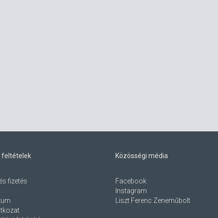
 feltételek
Közösségi média
és fizetés
Facebook
Instagram
zum
Liszt Ferenc Zeneműbolt
atkozat