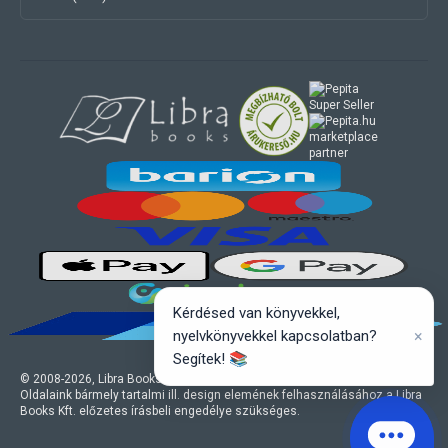
marketplace
partner
Kérdésed van könyvekkel,
×
nyelvkönyvekkel kapcsolatban?
Segítek! 📚
© 2008-
2026
, Libra Books Kft. Minden jog fenntartva.
Oldalaink bármely tartalmi ill. design elemének felhasználásához a Libra
Books Kft. előzetes írásbeli engedélye szükséges.