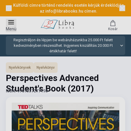
Külföldi címre történő rendelés esetén kérjük érdeklődjön
az
info@librabooks.hu
címen.
Menü
Kosár
Regisztráljon és lépjen be webáruházunkba 25.000 Ft felett
kedvezményben részesülhet. Ingyenes kiszállítás 20.000 Ft
értékhatár felett!
Nyelvkönyvek
Nyelvkönyv
Perspectives Advanced
Student's Book
(2017)
ISBN: 9781337277198