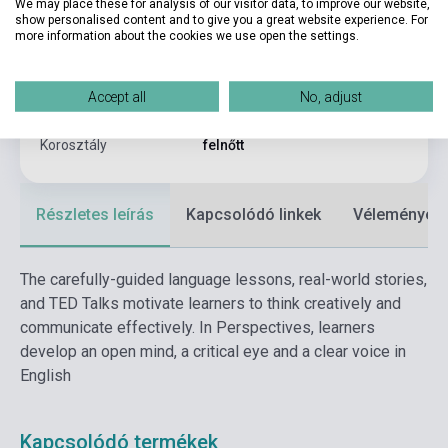
GEOGRAPHI
We may place these for analysis of our visitor data, to improve our website,
show personalised content and to give you a great website experience. For
more information about the cookies we use open the settings.
Kiadási év
2017
Formátum
Könyv
Accept all
No, adjust
Nyelv
Angol
Korosztály
felnőtt
Részletes leírás
Kapcsolódó linkek
Vélemények
The carefully-guided language lessons, real-world stories,
and TED Talks motivate learners to think creatively and
communicate effectively. In Perspectives, learners
develop an open mind, a critical eye and a clear voice in
English
Kapcsolódó termékek