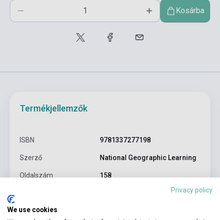
Kosárba
Termékjellemzők
ISBN
9781337277198
Szerző
National Geographic Learning
Oldalszám
158
Privacy policy
Kötés
Puhakötés
We use cookies
CENGAGE LEARNING(NATIONAL
Kiadó