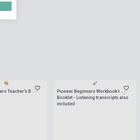
rab
Készlet: 1-10 darab
ers Teacher's Book
Pioneer Beginners Workbook Key
Booklet - Listening transcripts also
included