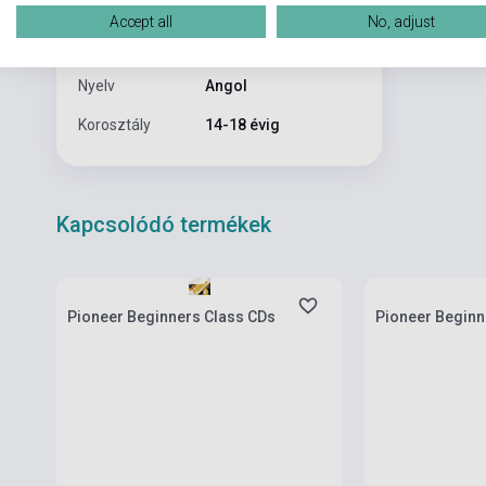
Kiadási év
2017
Accept all
No, adjust
Formátum
Könyv
Nyelv
Angol
Korosztály
14-18 évig
Kapcsolódó termékek
Készlet: 1-10 darab
Készlet: 1-10 da
Pioneer Beginners Class CDs
Pioneer Beginn