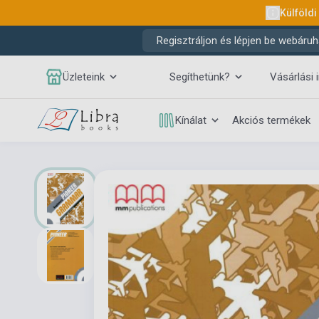
Külföldi
Regisztráljon és lépjen be webáruh
Üzleteink
Segíthetünk?
Vásárlási 
Kínálat
Akciós termékek