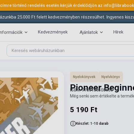
 címre történő rendelés esetén kérjük érdeklődjön az
info@libraboo
ázunkba 25.000 Ft felett kedvezményben részesülhet. Ingyenes kiszáll
Kedvezmények
Hírek
információk
Ajánlatok
Nyelvkönyvek
Nyelvkönyv
Pioneer Begin
ISBN: 9786180508666
Még senki sem értékelte a termék
5 190 Ft
Készlet: 1-10 darab