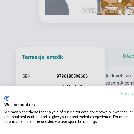
Részl
Termékjellemzők
All levels ar
ISBN
9786180508666
exams.
A comb
H. Q. Mitchell,
communicate w
Szerző
Marileni Malkogianni
Privacy
Oldalszám
53
We use cookies
We may place these for analysis of our visitor data, to improve our website, s
Kötés
Puhakötés
personalised content and to give you a great website experience. For more
information about the cookies we use open the settings.
Kiadó
MM PUBLICATIONS