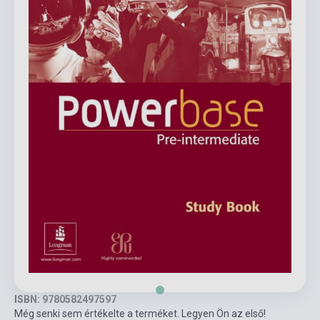
ISBN: 9780582497597
Még senki sem értékelte a terméket. Legyen Ön az első!