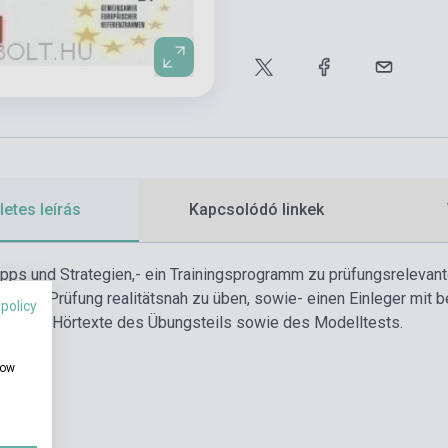
etes leírás
Kapcsolódó linkek
ipps und Strategien,
- ein Trainingsprogramm zu prüfungsreleva
um die Prüfung realitätsnah zu üben, sowie
- einen Einleger mit
 policy
ält die Hörtexte des Übungsteils sowie des Modelltests.
how