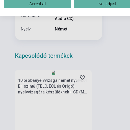
Kiadási év
2012
Accept all
No, adjust
Pack (Könyv + 1
Formátum
Audio CD)
Nyelv
Német
Kapcsolódó termékek
Készlet: 1-10 darab
10 próbanyelvvizsga német nyelvből
B1 szintű (TELC, ECL és Origó)
nyelvvizsgára készülőknek + CD (MX-
303)