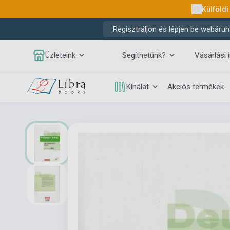
Külföldi
Regisztráljon és lépjen be webáruh
Üzleteink
Segíthetünk?
Vásárlási 
Kínálat
Akciós termékek