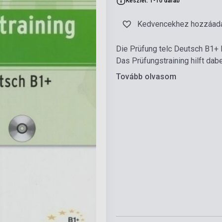
Készlet: 1-10 darab
Kedvencekhez hozzáad
Die Prüfung telc Deutsch B1+ 
Das Prüfungstraining hilft dab
Tovább olvasom