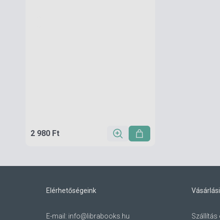
2 980 Ft
Elérhetőségeink
Vásárlási
E-mail:
info@librabooks.hu
Szállítás 