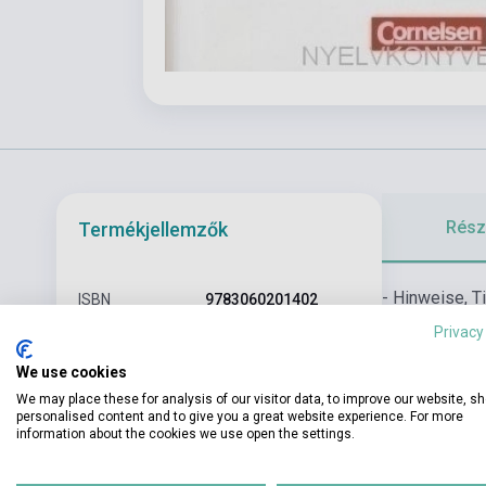
Részl
Termékjellemzők
- Hinweise, T
ISBN
9783060201402
Modelltests, 
Privacy
Szerző
Dieter Maenner
Audio-CD enth
We use cookies
Oldalszám
176
We may place these for analysis of our visitor data, to improve our website, s
Kötés
Puhakötés
personalised content and to give you a great website experience. For more
information about the cookies we use open the settings.
Kiadó
CORNELSEN