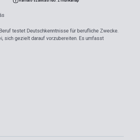
Várható szállítási idő: 2 munkanap
ás
Beruf testet Deutschkenntnisse für berufliche Zwecke.
ei, sich gezielt darauf vorzubereiten. Es umfasst