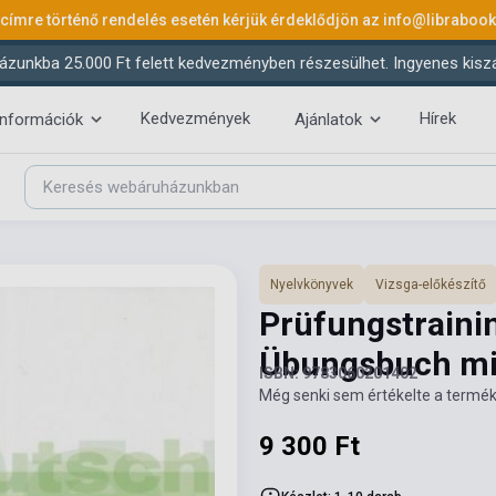
 címre történő rendelés esetén kérjük érdeklődjön az
info@libraboo
ázunkba 25.000 Ft felett kedvezményben részesülhet. Ingyenes kiszáll
Kedvezmények
Hírek
információk
Ajánlatok
Nyelvkönyvek
Vizsga-előkészítő
Prüfungstraini
Übungsbuch m
ISBN: 9783060201402
Még senki sem értékelte a termék
9 300 Ft