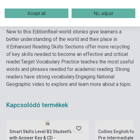
Részletes leírás
Kapcsolódó linkek
Vélemények
Accept all
No, adjust
New to this Edition
Real-world stories give learners a
better understanding of the world and their place in
it.
Enhanced Reading Skills Sections offer more recycling
of key skills needed to become an effective and critical
reader.
Target Vocabulary Practice teaches the most useful
words and phrases needed for academic reading. Strong
readers have strong vocabulary.
Engaging National
Geographic video to explore and learn more about a topic.
Kapcsolódó termékek
Boltunkban pillanatny
Készlet: 11-100 darab
várható beszerzési id
Smart Skills Level B2 Student's Book
Collins English for L
with Answer Key & CD -
Pre-Intermediate (A