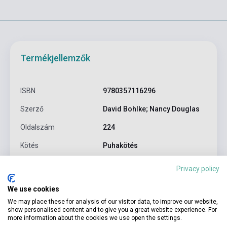
Termékjellemzők
ISBN
9780357116296
Szerző
David Bohlke; Nancy Douglas
Oldalszám
224
Kötés
Puhakötés
CENGAGE LEARNING(NATIONAL
Privacy policy
Kiadó
GEOGRAPHI
We use cookies
Kiadási év
2020
We may place these for analysis of our visitor data, to improve our website,
show personalised content and to give you a great website experience. For
Nyelv
Angol
more information about the cookies we use open the settings.