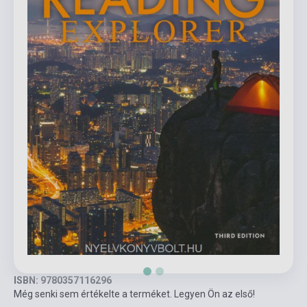
ISBN: 9780357116296
Még senki sem értékelte a terméket. Legyen Ön az első!