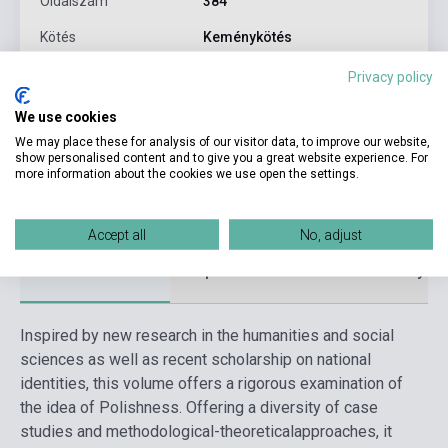
Oldalszám
384
Kötés
Keménykötés
UNIVERSITY OF ROCHESTER
Privacy policy
Kiadó
PRESS
We use cookies
Kiadási év
2023
We may place these for analysis of our visitor data, to improve our website,
show personalised content and to give you a great website experience. For
Formátum
Könyv
more information about the cookies we use open the settings.
Nyelv
Angol
Accept all
No, adjust
Részletes leírás
Kapcsolódó linkek
Vélemények
Inspired by new research in the humanities and social
sciences as well as recent scholarship on national
identities, this volume offers a rigorous examination of
the idea of Polishness. Offering a diversity of case
studies and methodological-theoreticalapproaches, it