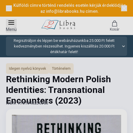
Külföldi címre történő rendelés esetén kérjük érdeklődjön
az
info@librabooks.hu
címen.
Menü
Kosár
Regisztráljon és lépjen be webáruházunkba 25.000 Ft felett
kedvezményben részesülhet. Ingyenes kiszállítás 20.000 Ft
értékhatár felett!
Idegen nyelvű könyvek
Történelem
Rethinking Modern Polish
Identities: Transnational
Encounters
(2023)
ISBN: 9781648250583