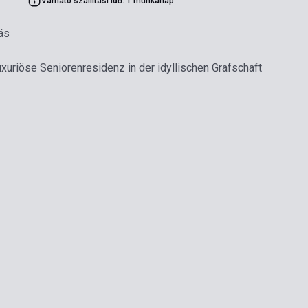
Várható szállítási idő: 1 munkanap
ás
xuriöse Seniorenresidenz in der idyllischen Grafschaft