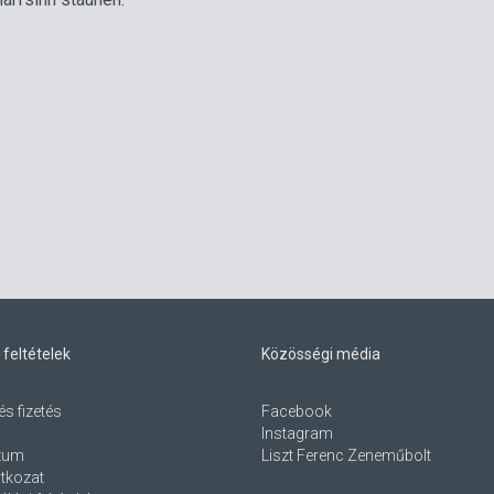
 feltételek
Közösségi média
és fizetés
Facebook
Instagram
zum
Liszt Ferenc Zeneműbolt
atkozat