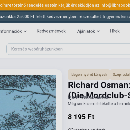
 címre történő rendelés esetén kérjük érdeklődjön az
info@libraboo
ázunkba 25.000 Ft felett kedvezményben részesülhet. Ingyenes kiszáll
Kedvezmények
Hírek
információk
Ajánlatok
Idegen nyelvű könyvek
Szépiroda
Richard Osman
(Die Mordclub-
ISBN: 9783548066530
Még senki sem értékelte a termék
8 195 Ft