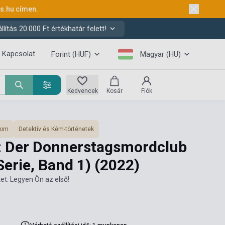
ks.hu
címen.
ítás 20.000 Ft értékhatár felett!
Kapcsolat
Forint (HUF)
Magyar (HU)
Kedvencek
Kosár
Fiók
lom
Detektív és Kém-történetek
: Der Donnerstagsmordclub
Serie, Band 1)
(2022)
et. Legyen Ön az első!