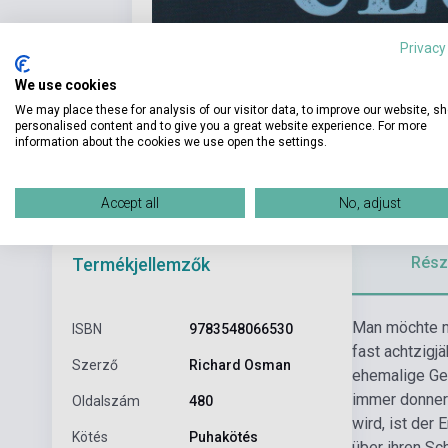
Privacy
We use cookies
We may place these for analysis of our visitor data, to improve our website, s
personalised content and to give you a great website experience. For more
information about the cookies we use open the settings.
Accept all
No, adjust
Részl
Termékjellemzők
Man möchte me
ISBN
9783548066530
fast achtzigj
Szerző
Richard Osman
ehemalige Geh
immer donners
Oldalszám
480
wird, ist der 
Kötés
Puhakötés
über ihren Sc