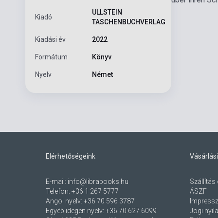
ULLSTEIN
Kiadó
TASCHENBUCHVERLAG
Kiadási év
2022
Formátum
Könyv
Nyelv
Német
Elérhetőségeink
Vásárlási
E-mail:
info@librabooks.hu
Szállítás 
Telefon:
+36 1 267 5777
ÁSZF
Angol nyelv:
+36 70 596 3787
Impress
Egyéb idegen nyelv:
+36 70 627 6099
Jogi nyil