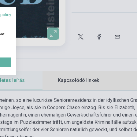
 policy
how
etes leírás
Kapcsolódó linkek
inen, so eine luxuriöse Seniorenresidenz in der idyllischen Graf
ährige Joyce, als sie in Coopers Chase einzog. Bis sie Elizabeth
eimagentin, einen ehemaligen Gewerkschaftsführer und einen ehe
tags im Puzzlezimmer trifft, um ungelöste Kriminalfälle aufzuklä
Ermittlungseifer der vier Senioren natürlich geweckt, und selbst 
harfsinn staunen.