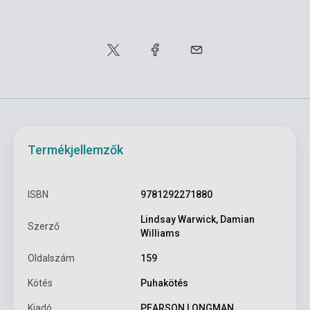
Termékjellemzők
ISBN
9781292271880
Lindsay Warwick, Damian
Szerző
Williams
Oldalszám
159
Kötés
Puhakötés
Kiadó
PEARSON LONGMAN