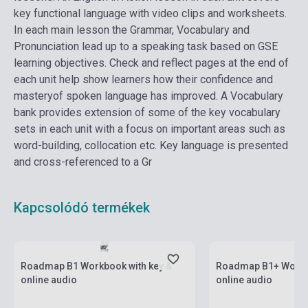
key functional language with video clips and worksheets.
In each main lesson the Grammar, Vocabulary and
Pronunciation lead up to a speaking task based on GSE
learning objectives.
Check and reflect pages at the end of
each unit help show learners how their confidence and
masteryof spoken language has improved.
A Vocabulary
bank provides extension of some of the key vocabulary
sets in each unit with a focus on important areas such as
word-building, collocation etc.
Key language is presented
and cross-referenced to a Gr
Kapcsolódó termékek
Készlet: 11-100 darab
Készlet: 11-100 darab
Roadmap B1 Workbook with key &
Roadmap B1+ Workbo
online audio
online audio