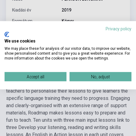
Kiadási év
2019
Formátum
Könyv
Privacy policy
Nyelv
Angol
We use cookies
Korosztály
felnőtt
We may place these for analysis of our visitor data, to improve our website,
show personalised content and to give you a great website experience. For
more information about the cookies we use open the settings.
Részletes leírás
Kapcsolódó linkek
Vélemények
Accept all
No, adjust
Roadmap’s rich content and flexible organisation allows
teachers to personalise their lessons to give learners the
specific language training they need to progress. Engaging
and clearly-organised with an extensive range of support
materials, Roadmap makes lessons easy to prepare and
fun to teach.
Ten units with three main input lessons link to
three Develop your listening, reading and writing skills
lessons.
An English in Action lesson in each unit covers