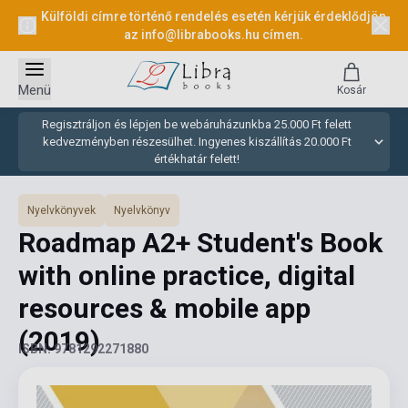
Külföldi címre történő rendelés esetén kérjük érdeklődjön
az
info@librabooks.hu
címen.
Menü
Kosár
Regisztráljon és lépjen be webáruházunkba 25.000 Ft felett
kedvezményben részesülhet. Ingyenes kiszállítás 20.000 Ft
értékhatár felett!
Nyelvkönyvek
Nyelvkönyv
Roadmap A2+ Student's Book
with online practice, digital
resources & mobile app
(2019)
ISBN: 9781292271880