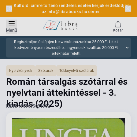
Külföldi címre történő rendelés esetén kérjük érdeklődjön
az
info@librabooks.hu
címen.
Menü
Kosár
Regisztráljon és lépjen be webáruházunkba 25.000 Ft felett
kedvezményben részesülhet. Ingyenes kiszállítás 20.000 Ft
értékhatár felett!
Nyelvkönyvek
Szótárak
Többnyelvű szótárak
Román társalgás szótárral és
nyelvtani áttekintéssel - 3.
kiadás
(2025)
ISBN: 9789635051502