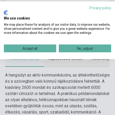
Kötés
Puhakötés
Privacy policy
Kiadó
LINGEA
We use cookies
Kiadási év
2025
We may place these for analysis of our visitor data, to improve our website,
show personalised content and to give you a great website experience. For
Formátum
Könyv
more information about the cookies we use open the settings.
Nyelv
Román
Accept all
No, adjust
Részletes leírás
Kapcsolódó linkek
Vélemények
A hangsúlyt az aktív kommunikációra, az áttekinthetőségre
és a szövegben való könnyű tájékozódásra fektettük. A
kiadvány 2600 mondat és szókapcsolat mellett 6000
szótári címszót is tartalmaz. A praktikus példamondatokat
az olyan általános, hétköznapokban használt témák
esetében gyűjtöttük össze, mint az utazás, szállás,
étkezés, vásárlás, sport, szabadidő, kommunikáció. A