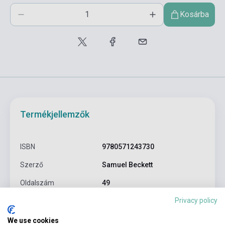
Kosárba
Termékjellemzők
ISBN
9780571243730
Szerző
Samuel Beckett
Oldalszám
49
Privacy policy
Kötés
Puhakötés
Kiadó
FABER & FABER
We use cookies