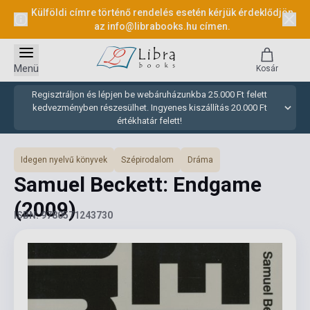
Külföldi címre történő rendelés esetén kérjük érdeklődjön
az
info@librabooks.hu
címen.
Menü
Kosár
Regisztráljon és lépjen be webáruházunkba 25.000 Ft felett
kedvezményben részesülhet. Ingyenes kiszállítás 20.000 Ft
értékhatár felett!
Idegen nyelvű könyvek
Szépirodalom
Dráma
Samuel Beckett: Endgame
(2009)
ISBN: 9780571243730