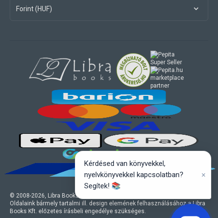
Forint (HUF)
marketplace
partner
Kérdésed van könyvekkel,
×
nyelvkönyvekkel kapcsolatban?
Segítek! 📚
© 2008-
2026
, Libra Books Kft. Minden jog fenntartva.
Oldalaink bármely tartalmi ill. design elemének felhasználásához a Libra
Books Kft. előzetes írásbeli engedélye szükséges.