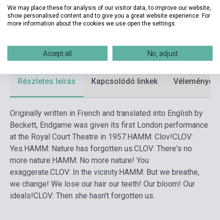
We may place these for analysis of our visitor data, to improve our website,
Kiadási év
2009
show personalised content and to give you a great website experience. For
more information about the cookies we use open the settings.
Formátum
Könyv
Nyelv
Angol
Accept all
No, adjust
Részletes leírás
Kapcsolódó linkek
Vélemények
Originally written in French and translated into English by
Beckett, Endgame was given its first London performance
at the Royal Court Theatre in 1957.
HAMM: Clov!
CLOV:
Yes.
HAMM: Nature has forgotten us.
CLOV: There's no
more nature.
HAMM: No more nature! You
exaggerate.
CLOV: In the vicinity.
HAMM: But we breathe,
we change! We lose our hair our teeth! Our bloom! Our
ideals!
CLOV: Then she hasn't forgotten us.