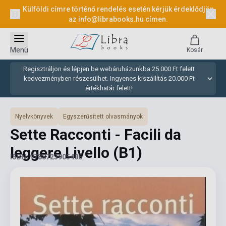
Külföldi címre történő rendelés esetén kérjük érdeklődjön
az
info@librabooks.hu
címen.
Menü
Kosár
Regisztráljon és lépjen be webáruházunkba 25.000 Ft felett
kedvezményben részesülhet. Ingyenes kiszállítás 20.000 Ft
értékhatár felett!
Nyelvkönyvek
Egyszerűsített olvasmányok
Sette Racconti - Facili da
leggere Livello (B1)
ISBN: 9788723905406