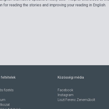
n for reading the stories and improving your reading in English.
 feltételek
Közösségi média
és fizetés
Facebook
Instagram
zum
Liszt Ferenc Zeneműbolt
atkozat