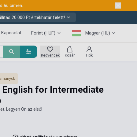
ks.hu
címen.
ítás 20.000 Ft értékhatár felett!
Kapcsolat
Forint (HUF)
Magyar (HU)
Kedvencek
Kosár
Fiók
vasmányok
n English for Intermediate
)
et. Legyen Ön az első!