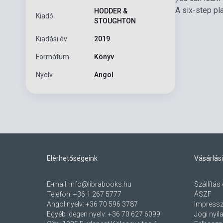
A six-step pla
HODDER &
Kiadó
STOUGHTON
Kiadási év
2019
Formátum
Könyv
Nyelv
Angol
Elérhetőségeink
Vásárlási
E-mail:
info@librabooks.hu
Szállítás 
Telefon:
+36 1 267 5777
ÁSZF
Angol nyelv:
+36 70 596 3787
Impress
Egyéb idegen nyelv:
+36 70 627 6099
Jogi nyil