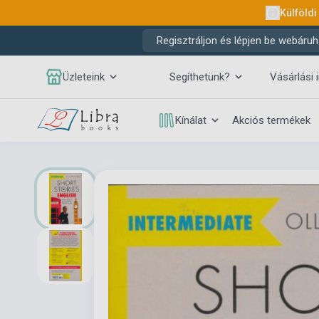
Külföldi
Regisztráljon és lépjen be webáruh
Üzleteink
Segíthetünk?
Vásárlási 
Kínálat
Akciós termékek