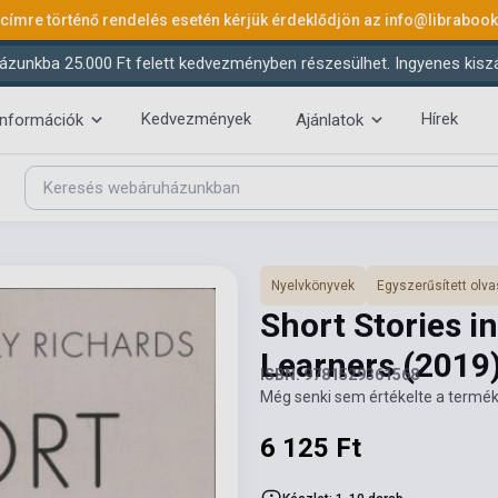
 címre történő rendelés esetén kérjük érdeklődjön az
info@libraboo
ázunkba 25.000 Ft felett kedvezményben részesülhet. Ingyenes kiszáll
Kedvezmények
Hírek
információk
Ajánlatok
Nyelvkönyvek
Egyszerűsített ol
Short Stories i
Learners
(2019
ISBN: 9781529361568
Még senki sem értékelte a termék
6 125 Ft