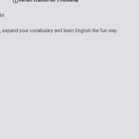
Várható szállítási idő: 2 munkanap
ás
l, expand your vocabulary and learn English the fun way