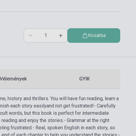
Kosárba
Vélemények
GYIK
me, history and thrillers. You will have fun reading, learn a
inish each story easilyand not get frustrated!
- Carefully
cult words, but this book is perfect for intermediate
p reading and enjoy the stories.
- Grammar at the right
ling frustrated.
- Real, spoken English in each story, so
e end of each chapter to help you understand the stories.
-