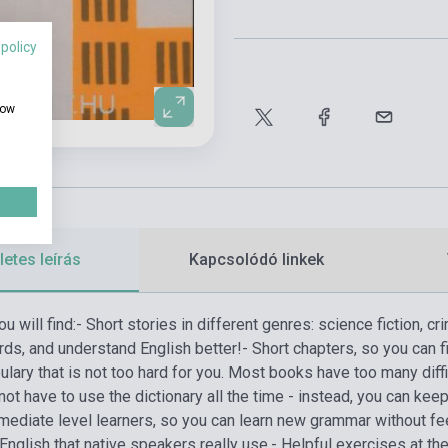
 policy
how
etes leírás
Kapcsolódó linkek
u will find:
- Short stories in different genres: science fiction, cri
rds, and understand English better!
- Short chapters, so you can f
lary that is not too hard for you. Most books have too many diffi
not have to use the dictionary all the time - instead, you can kee
rmediate level learners, so you can learn new grammar without fee
English that native speakers really use.
- Helpful exercises at th