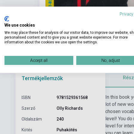
Privacy
We use cookies
We may place these for analysis of our visitor data, to improve our website, s
personalised content and to give you a great website experience. For more
information about the cookies we use open the settings.
Accept all
No, adjust
Részl
Termékjellemzők
In this book yo
ISBN
9781529361568
lot of new wo
Szerző
Olly Richards
chosen vocabu
level! You do 
Oldalszám
240
level for inte
Kötés
Puhakötés
you can learn 