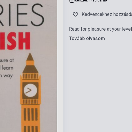
Készlet: 1-10 darab
Kedvencekhez hozzáad
Read for pleasure at your leve
Tovább olvasom