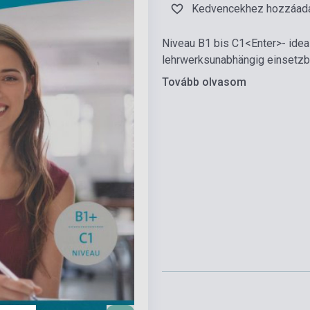
Kedvencekhez hozzáad
Niveau B1 bis C1<Enter>- ide
lehrwerksunabhängig einsetzb
Tovább olvasom