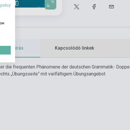
 policy
how
etes leírás
Kapcsolódó linkek
über die frequenten Phänomene der deutschen Grammatik
- Doppel
echts „Übungsseite“ mit vielfältigem Übungsangebot