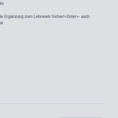
ás
ale Ergänzung zum Lehrwerk Sicher!<Enter>- auch
ar