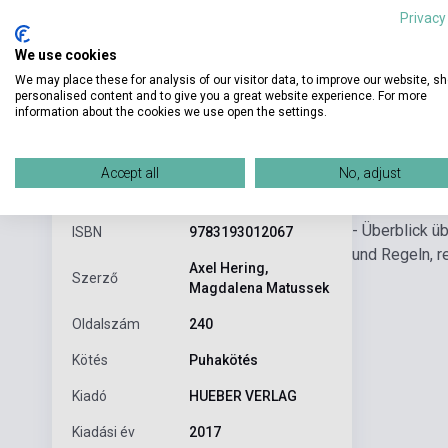
Privacy
We use cookies
We may place these for analysis of our visitor data, to improve our website, s
personalised content and to give you a great website experience. For more
information about the cookies we use open the settings.
Részl
Termékjellemzők
Accept all
No, adjust
- Überblick 
ISBN
9783193012067
und Regeln, r
Axel Hering,
Szerző
Magdalena Matussek
Oldalszám
240
Kötés
Puhakötés
Kiadó
HUEBER VERLAG
Kiadási év
2017