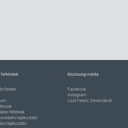
 feltételek
Közösségi média
és fizetés
Facebook
Instagram
zum
Liszt Ferenc Zeneműbolt
atkozat
lási feltételek
óvédelmi tájékoztató
ési tájékoztató