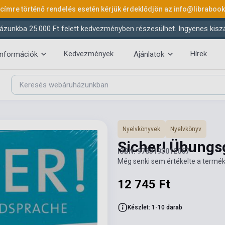
 címre történő rendelés esetén kérjük érdeklődjön az
info@libraboo
ázunkba 25.000 Ft felett kedvezményben részesülhet. Ingyenes kiszáll
Kedvezmények
Hírek
információk
Ajánlatok
Nyelvkönyvek
Nyelvkönyv
Sicher! Übung
ISBN: 9783193012067
Még senki sem értékelte a termék
12 745 Ft
Készlet: 1-10 darab