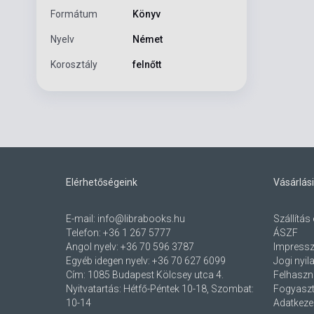
Formátum
Könyv
Nyelv
Német
Korosztály
felnőtt
Elérhetőségeink
Vásárlási
E-mail:
info@librabooks.hu
Szállítás 
Telefon:
+36 1 267 5777
ÁSZF
Angol nyelv:
+36 70 596 3787
Impress
Egyéb idegen nyelv:
+36 70 627 6099
Jogi nyil
Cím:
1085 Budapest Kölcsey utca 4.
Felhaszná
Nyitvatartás: Hétfő-Péntek 10-18, Szombat:
Fogyaszt
10-14
Adatkezel