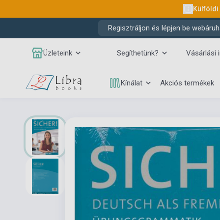
Külföldi
Regisztráljon és lépjen be webáruh
Üzleteink
Segíthetünk?
Vásárlási 
Kínálat
Akciós termékek