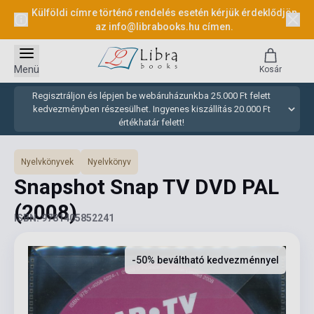
Külföldi címre történő rendelés esetén kérjük érdeklődjön
az
info@librabooks.hu
címen.
Menü
Kosár
Regisztráljon és lépjen be webáruházunkba 25.000 Ft felett
kedvezményben részesülhet. Ingyenes kiszállítás 20.000 Ft
értékhatár felett!
Nyelvkönyvek
Nyelvkönyv
Snapshot Snap TV DVD PAL
(2008)
ISBN: 9781405852241
-50% beváltható kedvezménnyel