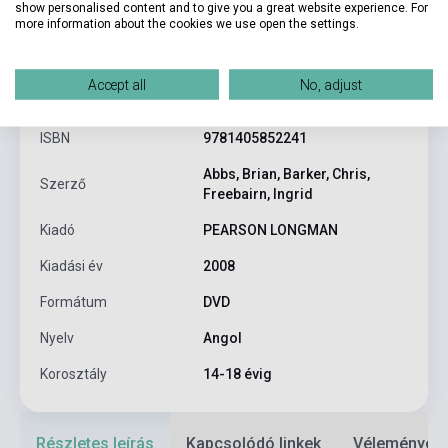
show personalised content and to give you a great website experience. For
more information about the cookies we use open the settings.
Termékjellemzők
Accept all
No, adjust
ISBN
9781405852241
Abbs, Brian, Barker, Chris,
Szerző
Freebairn, Ingrid
Kiadó
PEARSON LONGMAN
Kiadási év
2008
Formátum
DVD
Nyelv
Angol
Korosztály
14-18 évig
Részletes leírás
Kapcsolódó linkek
Vélemények