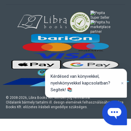
marketplace
partner
Kérdésed van könyvekkel,
×
nyelvkönyvekkel kapcsolatban?
Segítek! 📚
© 2008-
2026
, Libra Books Kft. Minden jog fenntartva.
Oldalaink bármely tartalmi ill. design elemének felhasználásához a Libra
Books Kft. előzetes írásbeli engedélye szükséges.