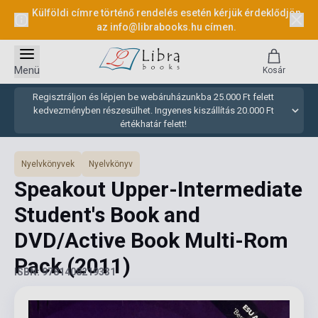
Külföldi címre történő rendelés esetén kérjük érdeklődjön
az
info@librabooks.hu
címen.
Menü
Kosár
Regisztráljon és lépjen be webáruházunkba 25.000 Ft felett
kedvezményben részesülhet. Ingyenes kiszállítás 20.000 Ft
értékhatár felett!
Nyelvkönyvek
Nyelvkönyv
Speakout Upper-Intermediate
Student's Book and
DVD/Active Book Multi-Rom
Pack
(2011)
ISBN: 9781408219331