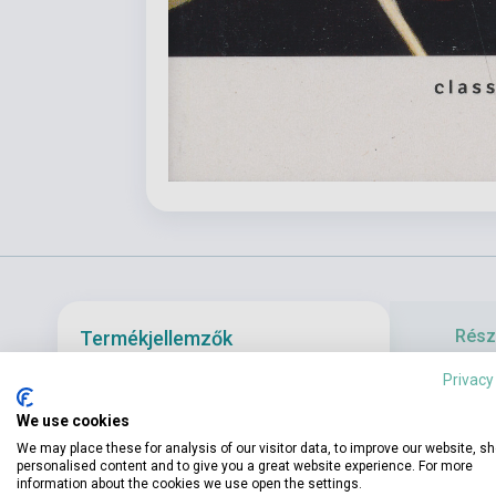
Részl
Termékjellemzők
Privacy
Le Rouge et le
ISBN
9782253077497
We use cookies
Julien est le 
We may place these for analysis of our visitor data, to improve our website, s
Szerző
Stendhal
peinture, ple
personalised content and to give you a great website experience. For more
information about the cookies we use open the settings.
ne comprit pa
Oldalszám
858