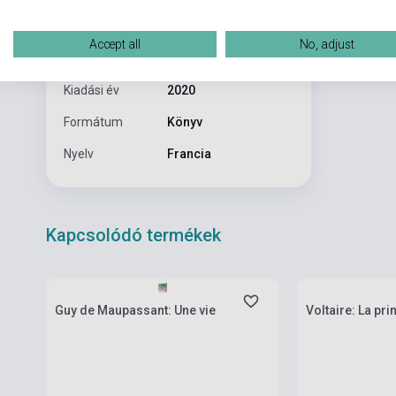
Kötés
Puhakötés
Accept all
No, adjust
Kiadó
LIVRE DE POCHE, LE
Kiadási év
2020
Formátum
Könyv
Nyelv
Francia
Kapcsolódó termékek
Készlet: 1-10 darab
Készlet: 1-10 da
Guy de Maupassant: Une vie
Voltaire: La pr