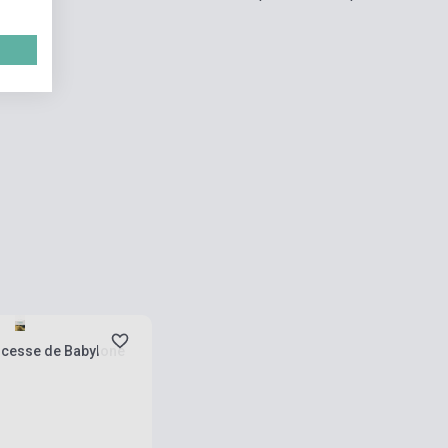
rab
incesse de Babylone