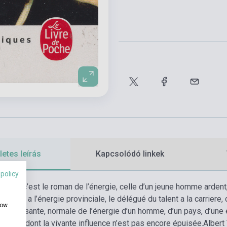
etes leírás
Kapcsolódó linkek
 policy
 Noir, c’est le roman de l’énergie, celle d’un jeune homme ardent
délégué a l’énergie provinciale, le délégué du talent a la carrie
how
ine, puissante, normale de l’énergie d’un homme, d’un pays, d
s mais dont la vivante influence n’est pas encore épuisée.
Albert