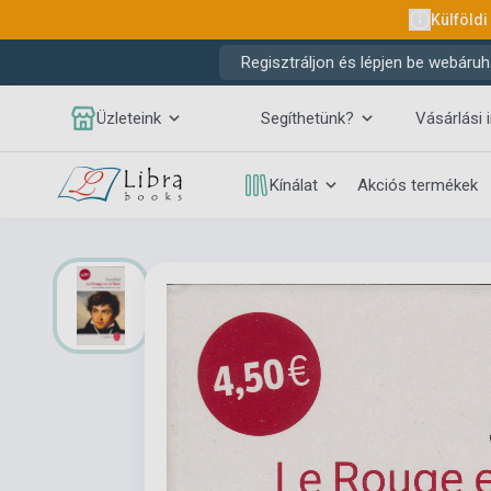
Külföldi
Regisztráljon és lépjen be webáruh
Üzleteink
Segíthetünk?
Vásárlási 
Kínálat
Akciós termékek