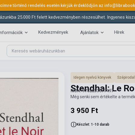
 címre történő rendelés esetén kérjük érdeklődjön az
info@libraboo
ázunkba 25.000 Ft felett kedvezményben részesülhet. Ingyenes kiszáll
Kedvezmények
Hírek
információk
Ajánlatok
Idegen nyelvű könyvek
Szépiroda
Stendhal: Le Ro
ISBN: 9782253077497
Még senki sem értékelte a termék
3 950 Ft
Készlet: 1-10 darab