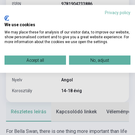
ISBN
9781904233886
Privacy policy
Szerző
Stephenie Meyer
We use cookies
Oldalszám
595
We may place these for analysis of our visitor data, to improve our website,
Kötés
Puhakötés
show personalised content and to give you a great website experience. For
more information about the cookies we use open the settings.
Kiadó
ATOM
Kiadási év
2008
Accept all
No, adjust
Formátum
Könyv
Nyelv
Angol
Korosztály
14-18 évig
Részletes leírás
Kapcsolódó linkek
Vélemények
For Bella Swan, there is one thing more important than life