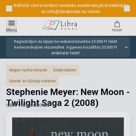
Külföldi címre történő rendelés esetén kérjük érdeklődjön
az
info@librabooks.hu
címen.
Menü
Kosár
Regisztráljon és lépjen be webáruházunkba 25.000 Ft felett
kedvezményben részesülhet. Ingyenes kiszállítás 20.000 Ft
értékhatár felett!
Idegen nyelvű könyvek
Szépirodalom
Gyerek- és ifjúsági irodalom
Stephenie Meyer: New Moon -
Twilight Saga 2
(2008)
ISBN: 9781904233886