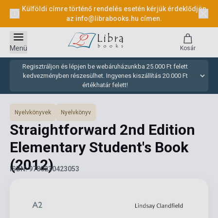
Külföldi címre történő rendelés esetén kérjük érdeklődjön
az
info@librabooks.hu
címen.
Menü
Kosár
Regisztráljon és lépjen be webáruházunkba 25.000 Ft felett
kedvezményben részesülhet. Ingyenes kiszállítás 20.000 Ft
értékhatár felett!
Nyelvkönyvek
Nyelvkönyv
Straightforward 2nd Edition
Elementary Student's Book
(2012)
ISBN: 9780230423053