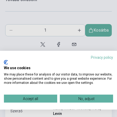
Kosárba
Privacy policy
We use cookies
We may place these for analysis of our visitor data, to improve our website,
show personalised content and to give you a great website experience. For
Termékjellemzők
more information about the cookies we use open the settings.
Accept all
No, adjust
ISBN
9783060200962
Kuhn, Winzer-Kiontke, Würz,
Szerző
Levin