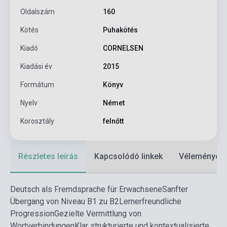
Oldalszám
160
Kötés
Puhakötés
Kiadó
CORNELSEN
Kiadási év
2015
Formátum
Könyv
Nyelv
Német
Korosztály
felnőtt
Részletes leírás
Kapcsolódó linkek
Vélemények
Deutsch als Fremdsprache für Erwachsene
Sanfter
Übergang von Niveau B1 zu B2
Lernerfreundliche
Progression
Gezielte Vermittlung von
Wortverbindungen
Klar strukturierte und kontextualisierte