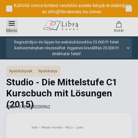
Külföldi címre történő rendelés esetén kérjük érdeklődjön
az
info@librabooks.hu
címen.
Menü
Kosár
Regisztráljon és lépjen be webáruházunkba 25.000 Ft felett
kedvezményben részesülhet. Ingyenes kiszállítás 20.000 Ft
értékhatár felett!
Nyelvkönyvek
Nyelvkönyv
Studio - Die Mittelstufe C1
Kurscbuch mit Lösungen
(2015)
ISBN: 9783060200962