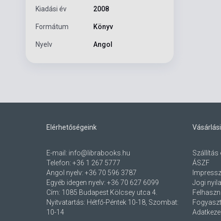
Kiadási év
2008
Formátum
Könyv
Nyelv
Angol
Elérhetőségeink
Vásárlási
E-mail:
info@librabooks.hu
Szállítás 
Telefon:
+36 1 267 5777
ÁSZF
Angol nyelv:
+36 70 596 3787
Impress
Egyéb idegen nyelv:
+36 70 627 6099
Jogi nyil
Cím:
1085 Budapest Kölcsey utca 4.
Felhaszná
Nyitvatartás: Hétfő-Péntek 10-18, Szombat:
Fogyaszt
10-14
Adatkezel