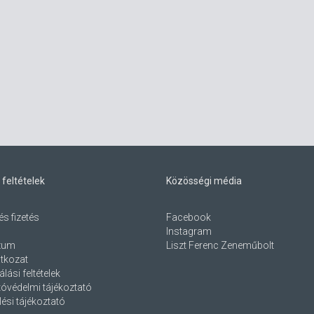
 feltételek
Közösségi média
és fizetés
Facebook
Instagram
zum
Liszt Ferenc Zeneműbolt
atkozat
lási feltételek
óvédelmi tájékoztató
ési tájékoztató