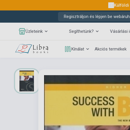
Külföldi
Regisztráljon és lépjen be webáruh
Üzleteink
Segíthetünk?
Vásárlási 
Kínálat
Akciós termékek