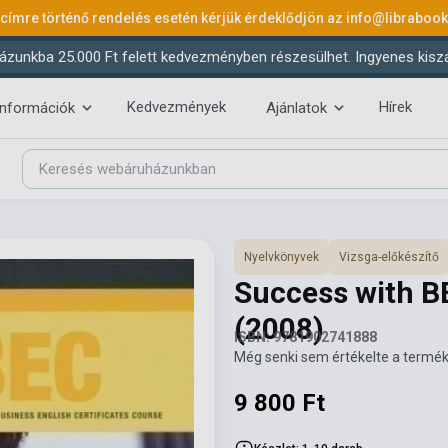
 címre történő rendelés esetén kérjük érdeklődjön az
info@libraboo
ázunkba 25.000 Ft felett kedvezményben részesülhet. Ingyenes kiszáll
Kedvezmények
Hírek
információk
Ajánlatok
Nyelvkönyvek
Vizsga-előkészítő
Success with B
(2008)
ISBN: 9781902741888
Még senki sem értékelte a termék
9 800 Ft