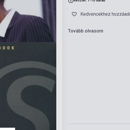
Készlet: 1-10 darab
Kedvencekhez hozzáad
Tovább olvasom