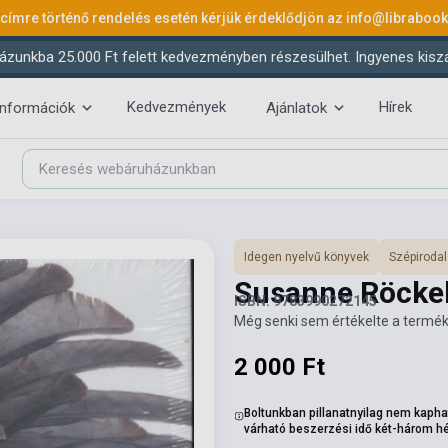
 címre történő rendelés esetén kérjük érdeklődjön az
info@libraboo
ázunkba 25.000 Ft felett kedvezményben részesülhet. Ingyenes kiszáll
Kedvezmények
Hírek
információk
Ajánlatok
Idegen nyelvű könyvek
Szépiroda
Susanne Röckel
ISBN: 9783990272145
Még senki sem értékelte a termék
2 000 Ft
Boltunkban pillanatnyilag nem kapha
várható beszerzési idő két-három h