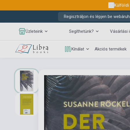
Külföldi
Regisztráljon és lépjen be webáruh
Üzleteink
Segíthetünk?
Vásárlási 
Kínálat
Akciós termékek