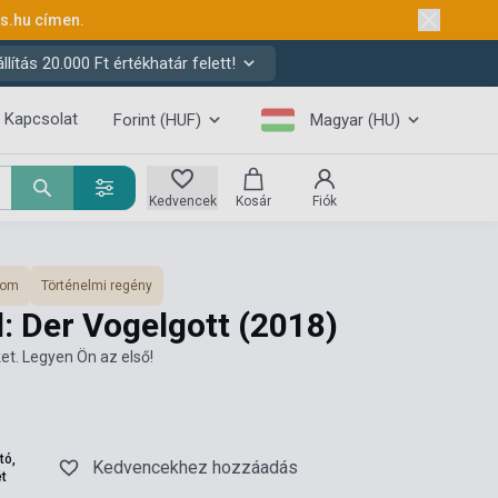
ks.hu
címen.
ítás 20.000 Ft értékhatár felett!
Kapcsolat
Forint (HUF)
Magyar (HU)
Kedvencek
Kosár
Fiók
lom
Történelmi regény
: Der Vogelgott
(2018)
et. Legyen Ön az első!
tó,
Kedvencekhez hozzáadás
ét