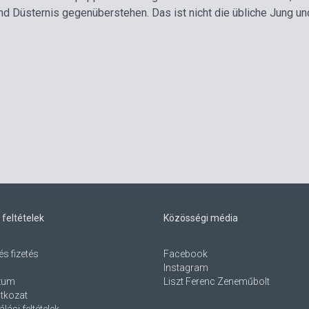
d Düsternis gegenüberstehen. Das ist nicht die übliche Jung un
 feltételek
Közösségi média
és fizetés
Facebook
Instagram
zum
Liszt Ferenc Zeneműbolt
atkozat