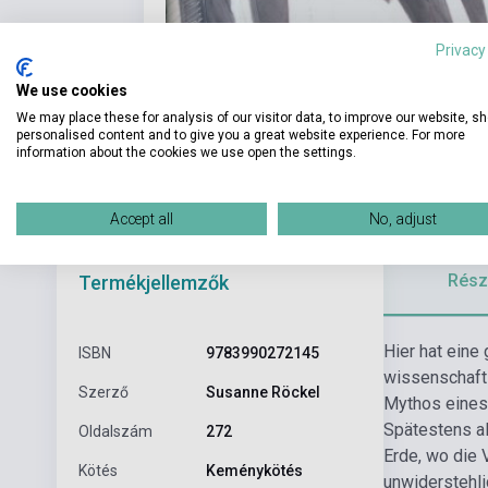
Privacy
We use cookies
We may place these for analysis of our visitor data, to improve our website, s
personalised content and to give you a great website experience. For more
information about the cookies we use open the settings.
Accept all
No, adjust
Részl
Termékjellemzők
Hier hat eine
ISBN
9783990272145
wissenschaftl
Szerző
Susanne Röckel
Mythos eines
Spätestens al
Oldalszám
272
Erde, wo die 
Kötés
Keménykötés
unwiderstehli