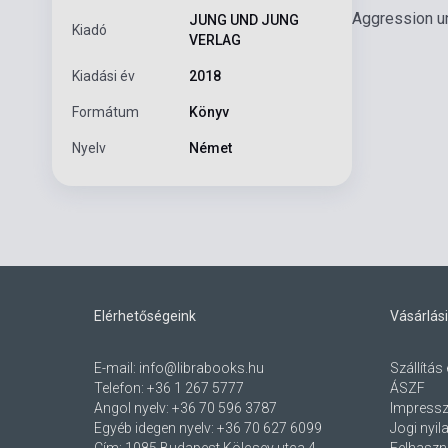
Aggression un
JUNG UND JUNG
Kiadó
VERLAG
Kiadási év
2018
Formátum
Könyv
Nyelv
Német
Elérhetőségeink
Vásárlási
E-mail:
info@librabooks.hu
Szállítás 
Telefon:
+36 1 267 5777
ÁSZF
Angol nyelv:
+36 70 596 3787
Impress
Egyéb idegen nyelv:
+36 70 627 6099
Jogi nyil